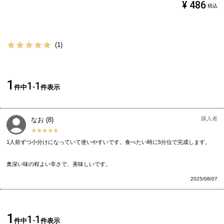
¥
486
税込
1
1
1
1
件中
-
件表示
購入者
なお
8
1人前ずつ小分けになっていて使いやすいです。食べたい時に5分位で完成します。

奥深い味の程よい辛さで、美味しいです。
2025/08/07
1
1
1
件中
-
件表示