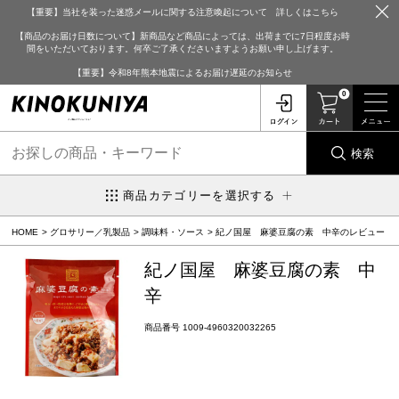
【重要】当社を装った迷惑メールに関する注意喚起について 詳しくはこちら
【商品のお届け日数について】新商品など商品によっては、出荷までに7日程度お時
間をいただいております。何卒ご了承くださいますようお願い申し上げます。
【重要】令和8年熊本地震によるお届け遅延のお知らせ
0
検索
商品カテゴリーを選択する
HOME
グロサリー／乳製品
調味料・ソース
紀ノ国屋 麻婆豆腐の素 中辛のレビュー
紀ノ国屋 麻婆豆腐の素 中
辛
商品番号
1009-4960320032265