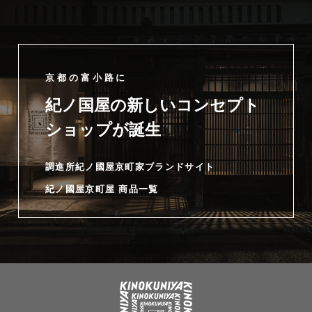
京都の富小路に
紀ノ国屋の新しいコンセプト
ショップが誕生
調進所紀ノ國屋京町家ブランドサイト
紀ノ國屋京町屋 商品一覧