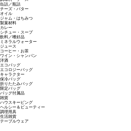
缶詰／瓶詰
チーズ・バター
オイル
ジャム・はちみつ
製菓材料
カレー
シチュー・スープ
飲料／嗜好品
ミネラルウォーター
ジュース
コーヒー・お茶
ワイン・シャンパン
洋酒
エコバッグ
エコロジーバッグ
キャラクター
保冷バッグ
折りたたみバッグ
限定バッグ
バッグ付属品
雑貨
ハウスキーピング
ヘルシー＆ビューティー
調理用具
生活雑貨
テーブルウェア