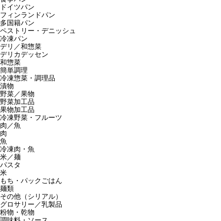
ドイツパン
フィンランドパン
多国籍パン
ペストリー・デニッシュ
冷凍パン
デリ／和惣菜
デリカデッセン
和惣菜
簡単調理
冷凍惣菜・調理品
漬物
野菜／果物
野菜加工品
果物加工品
冷凍野菜・フルーツ
肉／魚
肉
魚
冷凍肉・魚
米／麺
パスタ
米
もち・パックごはん
麺類
その他（シリアル）
グロサリー／乳製品
粉物・乾物
調味料・ソース