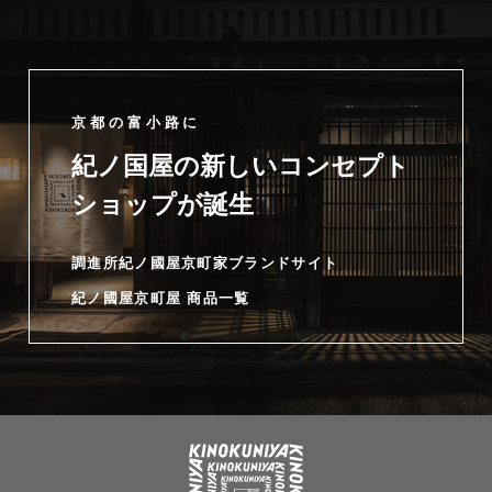
京都の富小路に
紀ノ国屋の新しいコンセプト
ショップが誕生
調進所紀ノ國屋京町家ブランドサイト
紀ノ國屋京町屋 商品一覧