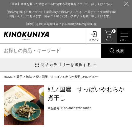
【重要】当社を装った迷惑メールに関する注意喚起について 詳しくはこちら
【商品のお届け日数について】新商品など商品によっては、出荷までに7日程度お時
間をいただいております。何卒ご了承くださいますようお願い申し上げます。
【重要】令和8年熊本地震によるお届け遅延のお知らせ
0
検索
商品カテゴリーを選択する
HOME
菓子
珍味
紀ノ国屋 すっぱいやわらか煮干しのレビュー
紀ノ国屋 すっぱいやわらか
煮干し
商品番号
1106-4960320020835