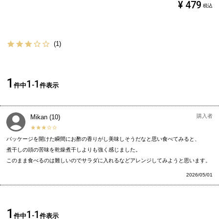
¥
479
税込
1
1
1
1
件中
-
件表示
購入者
Mikan
10
パッケージを開けた瞬間にお酢の香りがし美味しそうだなと思い食べてみると、

煮干しの頭の苦味を乾燥煮干しよりも強く感じました。

このまま食べるのは難しいのでサラダに入れるなどアレンジしてみようと思います。
2026/05/01
1
1
1
件中
-
件表示