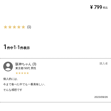
¥
799
税込
1
1
1
1
件中
-
件表示
購入者
阪神ちゃん
3
東京都
50代
男性
個人的には、

今まで食べた中でも一番美味しい、

そんな感想です
2023/09/26