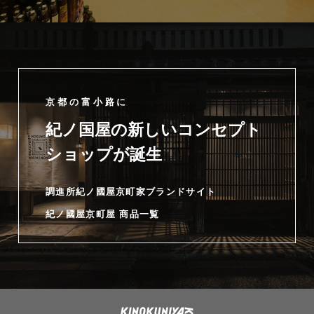
京都の富小路に
紀ノ国屋の新しいコンセプト
ショップが誕生
調進所紀ノ國屋京町家ブランドサイト
紀ノ國屋京町屋 商品一覧