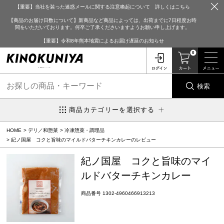
【重要】当社を装った迷惑メールに関する注意喚起について 詳しくはこちら
【商品のお届け日数について】新商品など商品によっては、出荷までに7日程度お時
間をいただいております。何卒ご了承くださいますようお願い申し上げます。
【重要】令和8年熊本地震によるお届け遅延のお知らせ
0
検索
商品カテゴリーを選択する
HOME
デリ／和惣菜
冷凍惣菜・調理品
紀ノ国屋 コクと旨味のマイルドバターチキンカレーのレビュー
紀ノ国屋 コクと旨味のマイ
ルドバターチキンカレー
商品番号
1302-4960466913213