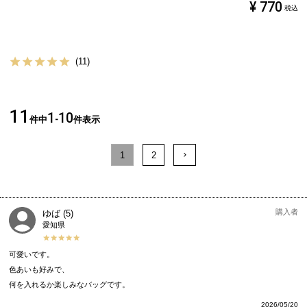
¥
770
税込
11
11
1
10
件中
-
件表示
1
2
購入者
ゆば
5
愛知県
可愛いです。

色あいも好みで、

何を入れるか楽しみなバッグです。
2026/05/20