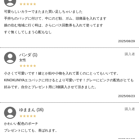
可愛らしいカラーでまたまた買い足しちゃいました

手持ちのバッグに付けて、中にのど飴、ガム、頭痛薬を入れてます

娘の住む地域に行く時は、さらにバス回数券も入れて使ってます

2025/08/29
購入者
パンダ
1
女性
小さくて可愛いです！鍵とか飴や小物を入れて置くのにとってもいいです。

KINOKUNIYAエコバックに付けるとより可愛いです！グレーにピンクの配色がとても
好みです。自分とプレゼント用に3個購入させて頂きました。
2025/06/23
購入者
ゆままん
16
かわいい配色のポーチ

プレゼントにしても、喜ばれます。