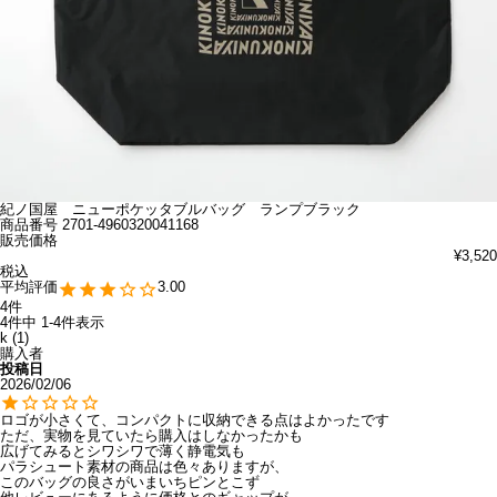
紀ノ国屋 ニューポケッタブルバッグ ランプブラック
商品番号
2701-4960320041168
販売価格
¥
3,520
税込
3.00
4
4
件中
1
-
4
件表示
k
1
購入者
投稿日
2026/02/06
ロゴが小さくて、コンパクトに収納できる点はよかったです

ただ、実物を見ていたら購入はしなかったかも

広げてみるとシワシワで薄く静電気も

パラシュート素材の商品は色々ありますが、

このバッグの良さがいまいちピンとこず
