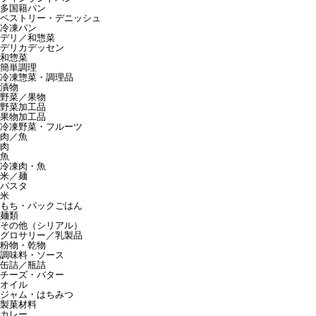
多国籍パン
ペストリー・デニッシュ
冷凍パン
デリ／和惣菜
デリカデッセン
和惣菜
簡単調理
冷凍惣菜・調理品
漬物
野菜／果物
野菜加工品
果物加工品
冷凍野菜・フルーツ
肉／魚
肉
魚
冷凍肉・魚
米／麺
パスタ
米
もち・パックごはん
麺類
その他（シリアル）
グロサリー／乳製品
粉物・乾物
調味料・ソース
缶詰／瓶詰
チーズ・バター
オイル
ジャム・はちみつ
製菓材料
カレー