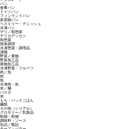
パン
食事パン
ドイツパン
フィンランドパン
多国籍パン
ペストリー・デニッシュ
冷凍パン
デリ／和惣菜
デリカデッセン
和惣菜
簡単調理
冷凍惣菜・調理品
漬物
野菜／果物
野菜加工品
果物加工品
冷凍野菜・フルーツ
肉／魚
肉
魚
冷凍肉・魚
米／麺
パスタ
米
もち・パックごはん
麺類
その他（シリアル）
グロサリー／乳製品
粉物・乾物
調味料・ソース
缶詰／瓶詰
チーズ・バター