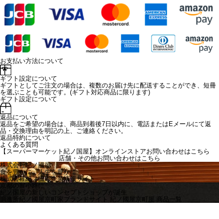
お支払い方法について
ギフト設定について
ギフトとしてご注文の場合は、複数のお届け先に配送することができ、短冊
を選ぶことも可能です。(ギフト対応商品に限ります)
ギフト設定について
返品について
返品をご希望の場合は、商品到着後7日以内に、電話またはEメールにて返
品・交換理由を明記の上、ご連絡ください。
返品特約について
よくある質問
【スーパーマーケット紀ノ国屋】オンラインストアお問い合わせはこちら
店舗・その他お問い合わせは
こちら
株式会社紀ノ國屋
食を豊かに、人生を豊かに
株式会社紀ノ國屋企業情報サイト
京都の富小路に
紀ノ国屋の新しいコンセプトショップが誕生
調進所紀ノ國屋京町家ブランドサイト
紀ノ國屋京町屋 商品一覧