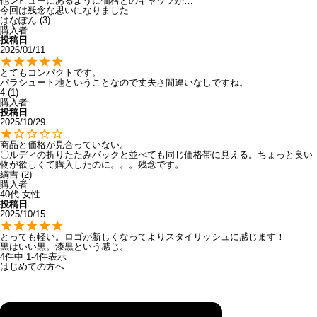
他レビューにあるように価格とのギャップが…

今回は残念な思いになりました
はなぽん
3
購入者
投稿日
2026/01/11
とてもコンパクトです。

パラシュート地ということなので丈夫さ間違いなしですね。
4
1
購入者
投稿日
2025/10/29
商品と価格が見合っていない。

〇ルディの折りたたみバックと並べても同じ価格帯に見える。ちょっと良い
物が欲しくて購入したのに。。。残念です。
綱吉
2
購入者
40代
女性
投稿日
2025/10/15
とっても軽い。ロゴが新しくなってよりスタイリッシュに感じます！

黒はいい黒。漆黒という感じ。
4
件中
1
-
4
件表示
はじめての方へ