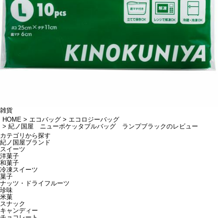
雑貨
HOME
エコバッグ
エコロジーバッグ
紀ノ国屋 ニューポケッタブルバッグ ランプブラックのレビュー
カテゴリから探す
紀ノ国屋ブランド
スイーツ
洋菓子
和菓子
冷凍スイーツ
菓子
ナッツ・ドライフルーツ
珍味
米菓
スナック
キャンディー
チョコレート