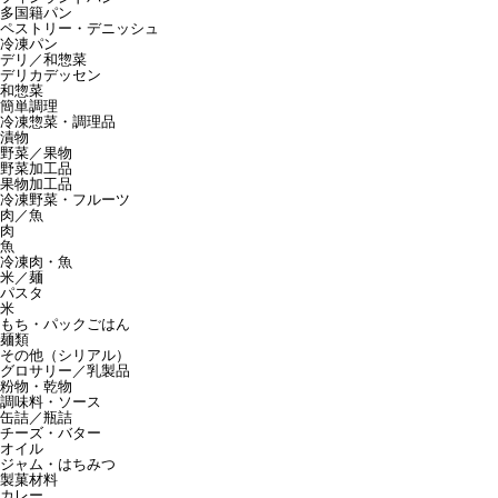
多国籍パン
ペストリー・デニッシュ
冷凍パン
デリ／和惣菜
デリカデッセン
和惣菜
簡単調理
冷凍惣菜・調理品
漬物
野菜／果物
野菜加工品
果物加工品
冷凍野菜・フルーツ
肉／魚
肉
魚
冷凍肉・魚
米／麺
パスタ
米
もち・パックごはん
麺類
その他（シリアル）
グロサリー／乳製品
粉物・乾物
調味料・ソース
缶詰／瓶詰
チーズ・バター
オイル
ジャム・はちみつ
製菓材料
カレー