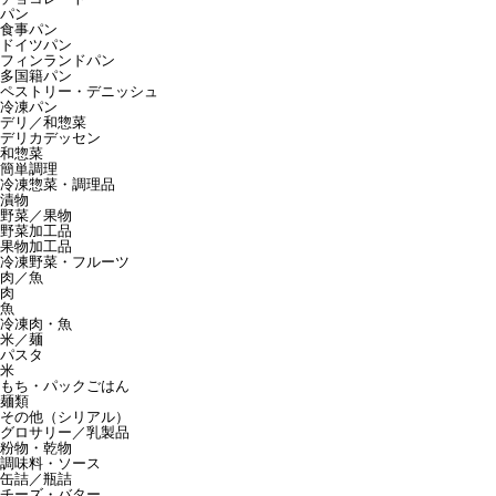
パン
食事パン
ドイツパン
フィンランドパン
多国籍パン
ペストリー・デニッシュ
冷凍パン
デリ／和惣菜
デリカデッセン
和惣菜
簡単調理
冷凍惣菜・調理品
漬物
野菜／果物
野菜加工品
果物加工品
冷凍野菜・フルーツ
肉／魚
肉
魚
冷凍肉・魚
米／麺
パスタ
米
もち・パックごはん
麺類
その他（シリアル）
グロサリー／乳製品
粉物・乾物
調味料・ソース
缶詰／瓶詰
チーズ・バター