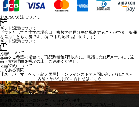
お支払い方法について
ギフト設定について
ギフトとしてご注文の場合は、複数のお届け先に配送することができ、短冊
を選ぶことも可能です。(ギフト対応商品に限ります)
ギフト設定について
返品について
返品をご希望の場合は、商品到着後7日以内に、電話またはEメールにて返
品・交換理由を明記の上、ご連絡ください。
返品特約について
よくある質問
【スーパーマーケット紀ノ国屋】オンラインストアお問い合わせはこちら
店舗・その他お問い合わせは
こちら
株式会社紀ノ國屋
食を豊かに、人生を豊かに
株式会社紀ノ國屋企業情報サイト
京都の富小路に
紀ノ国屋の新しいコンセプトショップが誕生
調進所紀ノ國屋京町家ブランドサイト
紀ノ國屋京町屋 商品一覧