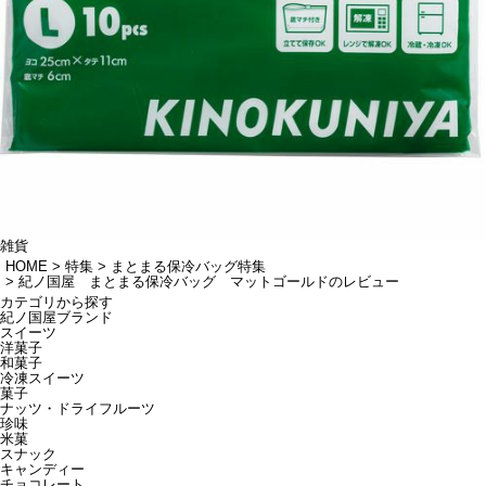
雑貨
HOME
特集
まとまる保冷バッグ特集
紀ノ国屋 まとまる保冷バッグ マットゴールドのレビュー
カテゴリから探す
紀ノ国屋ブランド
スイーツ
洋菓子
和菓子
冷凍スイーツ
菓子
ナッツ・ドライフルーツ
珍味
米菓
スナック
キャンディー
チョコレート