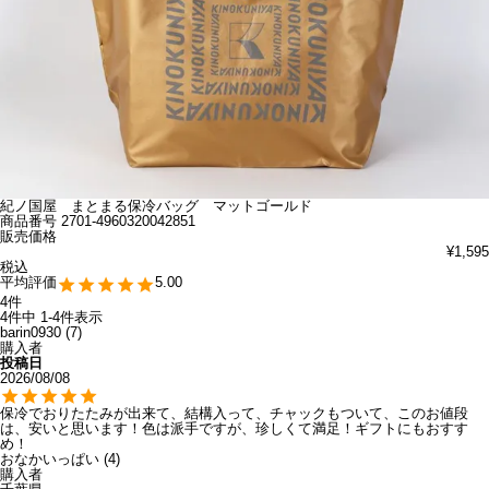
紀ノ国屋 まとまる保冷バッグ マットゴールド
商品番号
2701-4960320042851
販売価格
¥
1,595
税込
5.00
4
4
件中
1
-
4
件表示
barin0930
7
購入者
投稿日
2026/08/08
保冷でおりたたみが出来て、結構入って、チャックもついて、このお値段
は、安いと思います！色は派手ですが、珍しくて満足！ギフトにもおすす
め！
おなかいっぱい
4
購入者