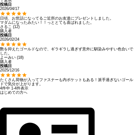
千葉県
投稿日
2026/04/17
日頃、お世話になってるご近所のお友達にプレゼントしました。

マダムになったみたい！！っととても喜ばれました。
さるこ
12
購入者
投稿日
2026/02/24
艶を抑えたゴールドなので、ギラギラし過ぎず意外に馴染みやすい色合いで
した。
よーみい
18
購入者
投稿日
2025/12/16
たくさん荷物が入ってファスナーも内ポケットもある！派手過ぎないゴール
ドで気分が上がります。
4
件中
1
-
4
件表示
はじめての方へ