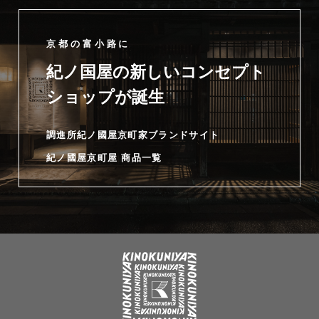
京都の富小路に
紀ノ国屋の新しいコンセプト
ショップが誕生
調進所紀ノ國屋京町家ブランドサイト
紀ノ國屋京町屋 商品一覧