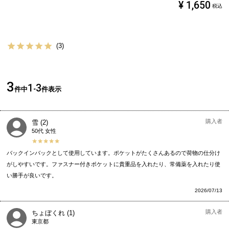
¥
1,650
税込
3
3
1
3
件中
-
件表示
購入者
雪
2
50代
女性
バックインバックとして使用しています。ポケットがたくさんあるので荷物の仕分け
がしやすいです。ファスナー付きポケットに貴重品を入れたり、常備薬を入れたり使
い勝手が良いです。
2026/07/13
購入者
ちょぼくれ
1
東京都