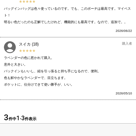
バッグインバッグは色々使っているのです。でも、このポーチは最高です。マイベス
ト！

明るい色だったのも正解でしたけれど、機能的にも最高です。なので、追加で。。
2026/06/22
購入者
スイカ
18
ラベンダーの色に惹かれて購入。

意外と大きい。

バックインもいいし、紐を引っ張ると持ち手になるので、便利。

色も鮮やかなラベンダーで、目立ちます。

ポケットに、仕分けできて使い勝手が、いい。
2026/05/10
3
1
3
件中
-
件表示