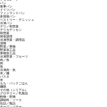
パン
食事パン
ドイツパン
フィンランドパン
多国籍パン
ペストリー・デニッシュ
冷凍パン
デリ／和惣菜
デリカデッセン
和惣菜
簡単調理
冷凍惣菜・調理品
漬物
野菜／果物
野菜加工品
果物加工品
冷凍野菜・フルーツ
肉／魚
肉
魚
冷凍肉・魚
米／麺
パスタ
米
もち・パックごはん
麺類
その他（シリアル）
グロサリー／乳製品
粉物・乾物
調味料・ソース
缶詰／瓶詰
チーズ・バター