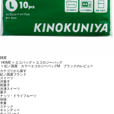
雑貨
HOME
エコバッグ
エコロジーバッグ
紀ノ国屋 カラーエコロジーバッグM ブラックのレビュー
カテゴリから探す
紀ノ国屋ブランド
スイーツ
洋菓子
和菓子
冷凍スイーツ
菓子
ナッツ・ドライフルーツ
珍味
米菓
スナック
キャンディー
チョコレート