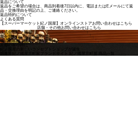
返品について
返品をご希望の場合は、商品到着後7日以内に、電話またはEメールにて返
品・交換理由を明記の上、ご連絡ください。
返品特約について
よくある質問
【スーパーマーケット紀ノ国屋】オンラインストアお問い合わせはこちら
店舗・その他お問い合わせは
こちら
株式会社紀ノ國屋
食を豊かに、人生を豊かに
株式会社紀ノ國屋企業情報サイト
京都の富小路に
紀ノ国屋の新しいコンセプトショップが誕生
調進所紀ノ國屋京町家ブランドサイト
紀ノ國屋京町屋 商品一覧