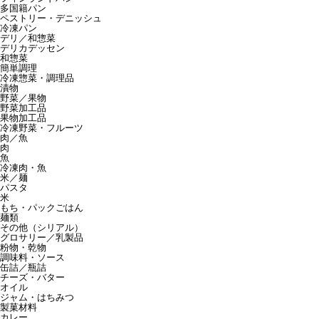
多国籍パン
ペストリー・デニッシュ
冷凍パン
デリ／和惣菜
デリカデッセン
和惣菜
簡単調理
冷凍惣菜・調理品
漬物
野菜／果物
野菜加工品
果物加工品
冷凍野菜・フルーツ
肉／魚
肉
魚
冷凍肉・魚
米／麺
パスタ
米
もち・パックごはん
麺類
その他（シリアル）
グロサリー／乳製品
粉物・乾物
調味料・ソース
缶詰／瓶詰
チーズ・バター
オイル
ジャム・はちみつ
製菓材料
カレー