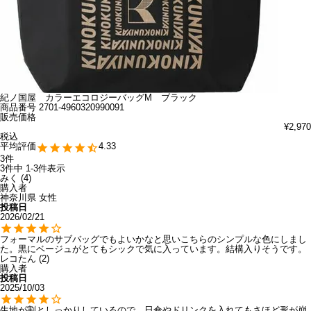
紀ノ国屋 カラーエコロジーバッグM ブラック
商品番号
2701-4960320990091
販売価格
¥
2,970
税込
4.33
3
3
件中
1
-
3
件表示
みく
4
購入者
神奈川県
女性
投稿日
2026/02/21
フォーマルのサブバッグでもよいかなと思いこちらのシンプルな色にしまし
た。黒にベージュがとてもシックで気に入っています。結構入りそうです。
レコたん
2
購入者
投稿日
2025/10/03
生地が割としっかりしているので、日傘やドリンクを入れてもさほど形が崩