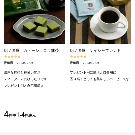
紀ノ国屋 ガトーショコラ抹茶
紀ノ国屋 ゲイシャブレンド
投稿日
2023/12/06
投稿日
2023/12/06
濃厚な抹茶と程良い甘さ

プレゼント用に購入と自分用に

ティータイムにぴったりです

4
1
4
件中
-
件表示