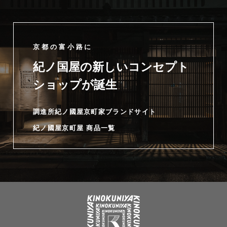
京都の富小路に
紀ノ国屋の新しいコンセプト
ショップが誕生
調進所紀ノ國屋京町家ブランドサイト
紀ノ國屋京町屋 商品一覧