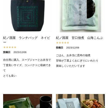
紀ノ国屋 ランチバッグ ネイビ
紀ノ国屋 甘口佃煮 山海こんぶ
ー
投稿日
2023/12/06
投稿日
2023/12/06
ごはん、お弁当に昆布の佃煮

自分用に購入、スープジャーとお弁当で

甘味が丁度よくおにぎりにいれたり

丁度良いサイズ、コンパクトに収納でき
美味しくいただいてます
て

とても良い