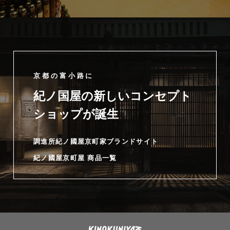
京都の富小路に
紀ノ国屋の新しいコンセプト
ショップが誕生
調進所紀ノ國屋京町家ブランドサイト
紀ノ國屋京町屋 商品一覧