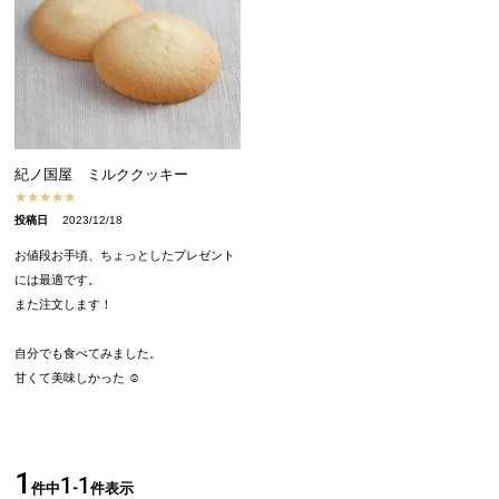
紀ノ国屋 ミルククッキー
投稿日
2023/12/18
お値段お手頃、ちょっとしたプレゼント
には最適です。

また注文します！

自分でも食べてみました。

甘くて美味しかった ☺
1
1
1
件中
-
件表示