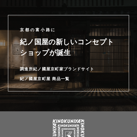
京都の富小路に
紀ノ国屋の新しいコンセプト
ショップが誕生
調進所紀ノ國屋京町家ブランドサイト
紀ノ國屋京町屋 商品一覧