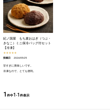
紀ノ国屋 もち麦おはぎ（つぶ・
きなこ）ミニ保冷バッグ付セット
【冷凍】
投稿日
2024/05/25
甘すぎに美味しいです。

冷凍なので、とても便利。
1
1
1
件中
-
件表示