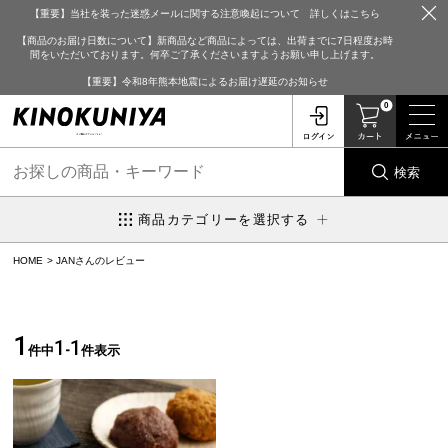
【重要】当社を装った迷惑メールに関する注意喚起について 詳しくはこちら
【商品のお届け日数について】新商品など商品によっては、出荷までに7日程度お時
間をいただいております。何卒ご了承くださいますようお願い申し上げます。
【重要】令和8年熊本地震によるお届け遅延のお知らせ
0
検索
商品カテゴリーを選択する
HOME
JANさんのレビュー
1
1
1
件中
-
件表示