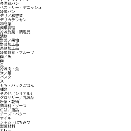
多国籍パン
ペストリー・デニッシュ
冷凍パン
デリ／和惣菜
デリカデッセン
和惣菜
簡単調理
冷凍惣菜・調理品
漬物
野菜／果物
野菜加工品
果物加工品
冷凍野菜・フルーツ
肉／魚
肉
魚
冷凍肉・魚
米／麺
パスタ
米
もち・パックごはん
麺類
その他（シリアル）
グロサリー／乳製品
粉物・乾物
調味料・ソース
缶詰／瓶詰
チーズ・バター
オイル
ジャム・はちみつ
製菓材料
カレー