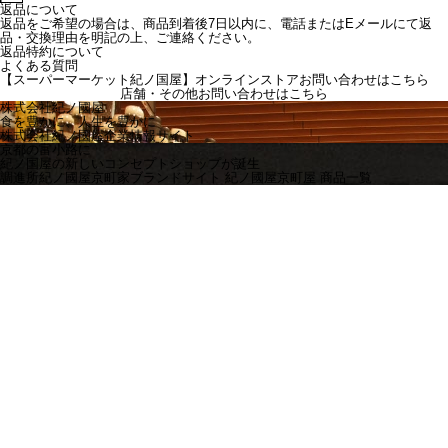
返品について
返品をご希望の場合は、商品到着後7日以内に、電話またはEメールにて返
品・交換理由を明記の上、ご連絡ください。
返品特約について
よくある質問
【スーパーマーケット紀ノ国屋】オンラインストアお問い合わせはこちら
店舗・その他お問い合わせは
こちら
株式会社紀ノ國屋
食を豊かに、人生を豊かに
株式会社紀ノ國屋企業情報サイト
京都の富小路に
紀ノ国屋の新しいコンセプトショップが誕生
調進所紀ノ國屋京町家ブランドサイト
紀ノ國屋京町屋 商品一覧