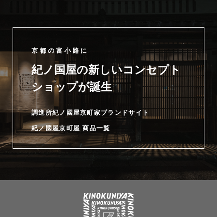
京都の富小路に
紀ノ国屋の新しいコンセプト
ショップが誕生
調進所紀ノ國屋京町家ブランドサイト
紀ノ國屋京町屋 商品一覧