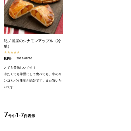
紀ノ国屋のシナモンアップル（冷
凍）
投稿日
2023/08/10
とても美味しいです！

冷たくても常温にして食べても、中のリ
ンゴとパイ生地が絶妙です。また買いた
いです！
7
1
7
件中
-
件表示