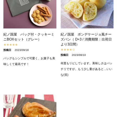
紀ノ国屋 バッグ付・クッキーミ
紀ノ国屋 ポンデケージョ風チー
ニBOXセット（グレー）
ズパン（ D+3 / 消費期限：出荷日
より3日間）
投稿日
2023/09/18
投稿日
2023/08/10
バッグもシンプルで可愛く、お菓子も美
何度もリピしています。美味しさはバッ
味しくて最高です！
チリですが、もう少し量があると…いい
な(笑)