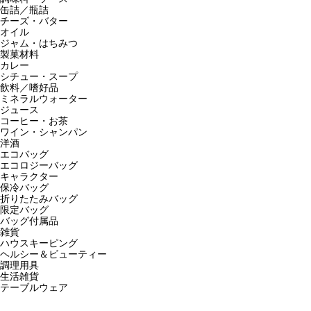
缶詰／瓶詰
チーズ・バター
オイル
ジャム・はちみつ
製菓材料
カレー
シチュー・スープ
飲料／嗜好品
ミネラルウォーター
ジュース
コーヒー・お茶
ワイン・シャンパン
洋酒
エコバッグ
エコロジーバッグ
キャラクター
保冷バッグ
折りたたみバッグ
限定バッグ
バッグ付属品
雑貨
ハウスキーピング
ヘルシー＆ビューティー
調理用具
生活雑貨
テーブルウェア