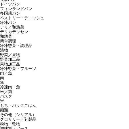
ドイツパン
フィンランドパン
多国籍パン
ペストリー・デニッシュ
冷凍パン
デリ／和惣菜
デリカデッセン
和惣菜
簡単調理
冷凍惣菜・調理品
漬物
野菜／果物
野菜加工品
果物加工品
冷凍野菜・フルーツ
肉／魚
肉
魚
冷凍肉・魚
米／麺
パスタ
米
もち・パックごはん
麺類
その他（シリアル）
グロサリー／乳製品
粉物・乾物
調味料・ソース