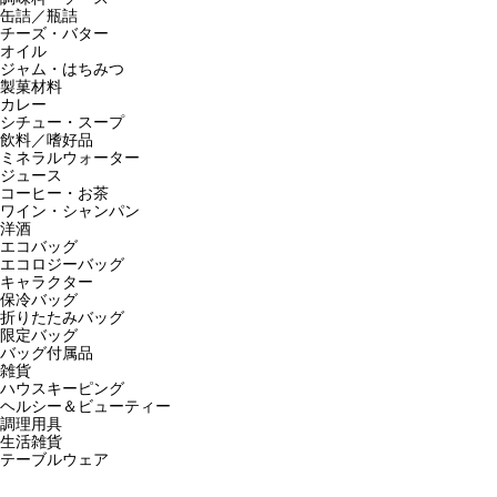
缶詰／瓶詰
チーズ・バター
オイル
ジャム・はちみつ
製菓材料
カレー
シチュー・スープ
飲料／嗜好品
ミネラルウォーター
ジュース
コーヒー・お茶
ワイン・シャンパン
洋酒
エコバッグ
エコロジーバッグ
キャラクター
保冷バッグ
折りたたみバッグ
限定バッグ
バッグ付属品
雑貨
ハウスキーピング
ヘルシー＆ビューティー
調理用具
生活雑貨
テーブルウェア