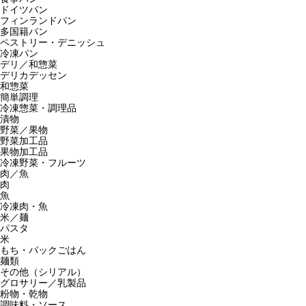
ドイツパン
フィンランドパン
多国籍パン
ペストリー・デニッシュ
冷凍パン
デリ／和惣菜
デリカデッセン
和惣菜
簡単調理
冷凍惣菜・調理品
漬物
野菜／果物
野菜加工品
果物加工品
冷凍野菜・フルーツ
肉／魚
肉
魚
冷凍肉・魚
米／麺
パスタ
米
もち・パックごはん
麺類
その他（シリアル）
グロサリー／乳製品
粉物・乾物
調味料・ソース