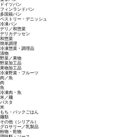
ドイツパン
フィンランドパン
多国籍パン
ペストリー・デニッシュ
冷凍パン
デリ／和惣菜
デリカデッセン
和惣菜
簡単調理
冷凍惣菜・調理品
漬物
野菜／果物
野菜加工品
果物加工品
冷凍野菜・フルーツ
肉／魚
肉
魚
冷凍肉・魚
米／麺
パスタ
米
もち・パックごはん
麺類
その他（シリアル）
グロサリー／乳製品
粉物・乾物
調味料・ソース