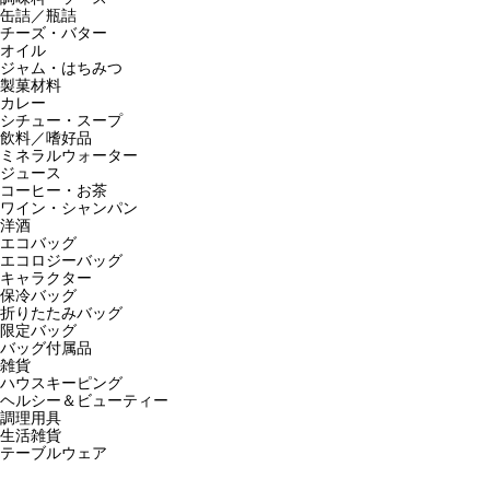
缶詰／瓶詰
チーズ・バター
オイル
ジャム・はちみつ
製菓材料
カレー
シチュー・スープ
飲料／嗜好品
ミネラルウォーター
ジュース
コーヒー・お茶
ワイン・シャンパン
洋酒
エコバッグ
エコロジーバッグ
キャラクター
保冷バッグ
折りたたみバッグ
限定バッグ
バッグ付属品
雑貨
ハウスキーピング
ヘルシー＆ビューティー
調理用具
生活雑貨
テーブルウェア