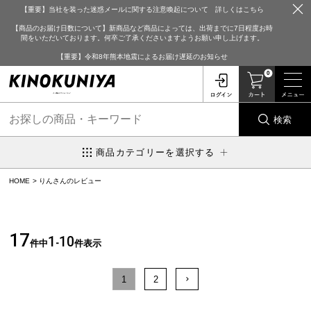
【重要】当社を装った迷惑メールに関する注意喚起について 詳しくはこちら
【商品のお届け日数について】新商品など商品によっては、出荷までに7日程度お時
間をいただいております。何卒ご了承くださいますようお願い申し上げます。
【重要】令和8年熊本地震によるお届け遅延のお知らせ
0
検索
商品カテゴリーを選択する
HOME
りんさんのレビュー
17
1
10
件中
-
件表示
1
2