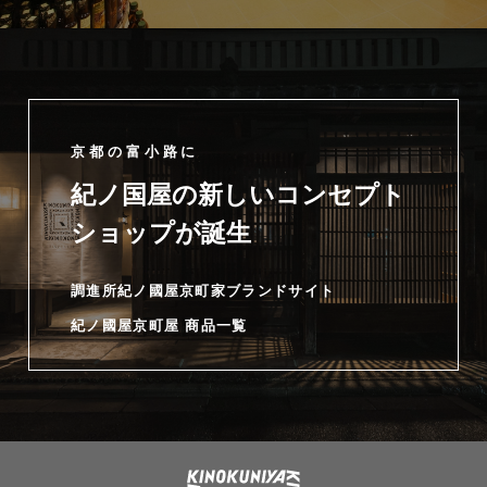
京都の富小路に
紀ノ国屋の新しいコンセプト
ショップが誕生
調進所紀ノ國屋京町家ブランドサイト
紀ノ國屋京町屋 商品一覧