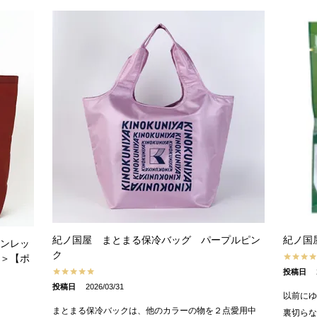
紀ノ国屋 まとまる保冷バッグ パープルピン
紀ノ国
ンレッ
ク
＞【ポ
投稿日
投稿日
2026/03/31
以前に
まとまる保冷バックは、他のカラーの物を２点愛用中
裏切ら