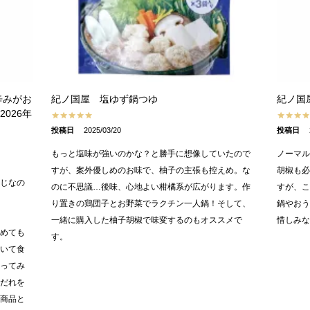
辛みがお
紀ノ国屋 塩ゆず鍋つゆ
紀ノ国
026年
投稿日
2025/03/20
投稿日
もっと塩味が強いのかな？と勝手に想像していたので
ノーマ
すが、案外優しめのお味で、柚子の主張も控えめ。な
胡椒も
じなの
のに不思議…後味、心地よい柑橘系が広がります。作
すが、
り置きの鶏団子とお野菜でラクチン一人鍋！そして、
鍋やお
一緒に購入した柚子胡椒で味変するのもオススメで
惜しみな
めても
す。
いて食
ってみ
だれを
商品と