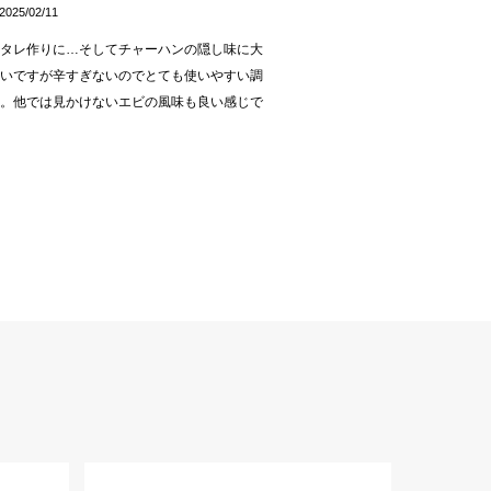
2025/02/11
のタレ作りに…そしてチャーハンの隠し味に大
辛いですが辛すぎないのでとても使いやすい調
す。他では見かけないエビの風味も良い感じで