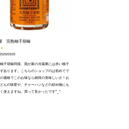
屋 完熟柚子胡椒
2025/03/20
ル柚子胡椒同様、我が家の冷蔵庫には赤い柚子
必ずあります。こちらのショップのは初めてで
この価格でこのお味なら納得の美味しいさ！お
うどんの味変や、チャーハンなどの炒め物にも
く使えますね。買って良かったです^_^