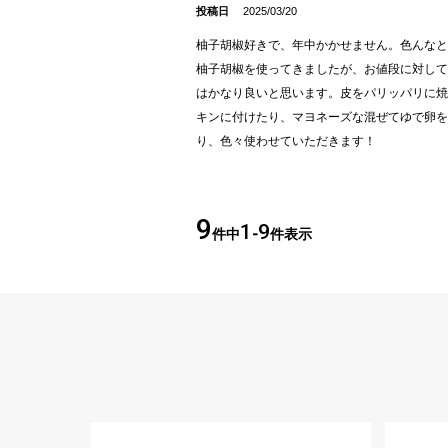
投稿日
2025/03/20
柚子胡椒好きで、年中かかせません。色んなと
柚子胡椒を使ってきましたが、お値段に対して
はかなり良いと思います。皮をパリッパリに焼
キンに付けたり、マヨネーズな混ぜてゆで卵を
り、色々使わせていただきます！
9
1
9
件中
-
件表示