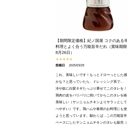
【期間限定価格】紀ノ国屋 コクのある
料理とよく合う万能旨辛だれ（賞味期限2
8月26日）
投稿日
2025/03/29
これ、美味しいです！もっとドロ〜っとした感
かな？と思っていたら、ドレッシング系で…

冷や奴に白髪ネギたっぷり乗せてこのタレを！

鶏肉の皮をパリパリに焼いてからこのタレを絡
美味しい（ヤンニョムチキンよりサラッとして
べやすい）です。鶏ハムや春雨のお料理にも使
ようと思っています。願わくば…この万能旨辛
ベースにしたヤンニョムチキンのタレも販売（