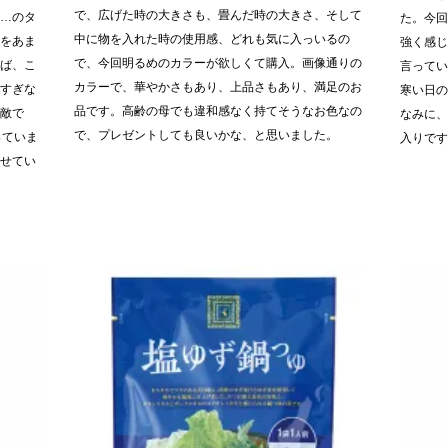
で、広げた時の大きさも、畳んだ時の大きさ、そして
…のタ
た。今
中に物を入れた時の使用感、どれも気に入っいるの
をあま
強く感
で、今回明るめのカラーが欲しくて購入。画像通りの
ば、こ
言って
カラーで、華やかさもあり、上品さもあり、満足のお
すぎな
寒い日
品です。高齢の母でも違和感なく持てそうなお色なの
敵で
なみに、
で、プレゼントしても良いかな、と思いました。
っていま
入りです
せてい