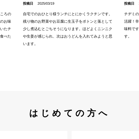
投稿日
2025/03/19
投稿日
ころの
自宅でのおひとり様ランチにとにかくラクチンです。
チヂミ
のお味
残り物のお野菜やお豆腐に生玉子をポトンと落として
活躍！
いたチ
少し煮込むとごちそうになります。ほどよくニンニク
味料で
食べた
や生姜が感じられ、次はおうどんを入れてみようと思
す。
います。
はじめての方へ