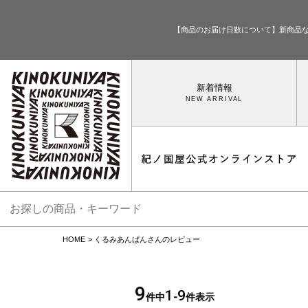
【商品のお届け日数について】新商品
新着情報
HOME
くるみあんぱんさんのレビュー
9
1
9
件中
-
件表示