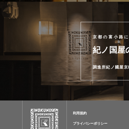
京都の富小路
紀ノ国屋
調進所紀ノ國屋京
利用規約
プライバシーポリシー