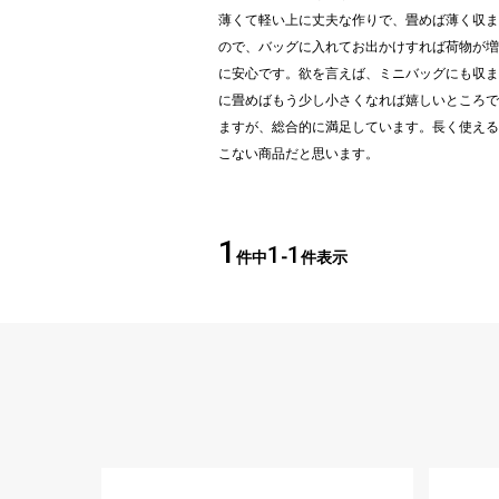
薄くて軽い上に丈夫な作りで、畳めば薄く収ま
ので、バッグに入れてお出かけすれば荷物が増
に安心です。欲を言えば、ミニバッグにも収ま
に畳めばもう少し小さくなれば嬉しいところで
ますが、総合的に満足しています。長く使える
こない商品だと思います。
1
1
1
件中
-
件表示