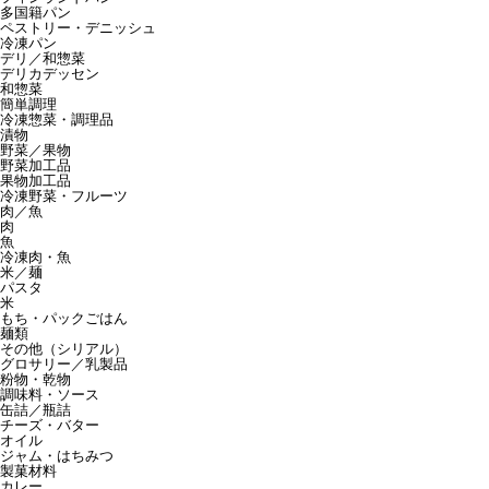
多国籍パン
ペストリー・デニッシュ
冷凍パン
デリ／和惣菜
デリカデッセン
和惣菜
簡単調理
冷凍惣菜・調理品
漬物
野菜／果物
野菜加工品
果物加工品
冷凍野菜・フルーツ
肉／魚
肉
魚
冷凍肉・魚
米／麺
パスタ
米
もち・パックごはん
麺類
その他（シリアル）
グロサリー／乳製品
粉物・乾物
調味料・ソース
缶詰／瓶詰
チーズ・バター
オイル
ジャム・はちみつ
製菓材料
カレー