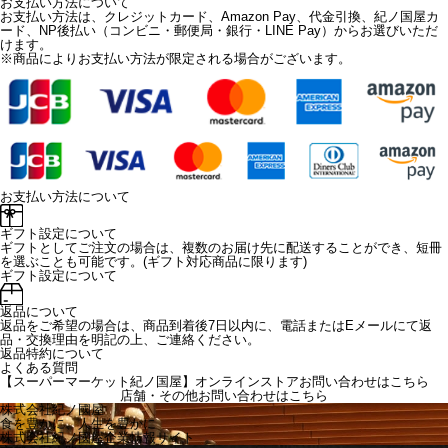
お支払い方法について
お支払い方法は、クレジットカード、Amazon Pay、代金引換、紀ノ国屋カ
ード、NP後払い（コンビニ・郵便局・銀行・LINE Pay）からお選びいただ
けます。
※商品によりお支払い方法が限定される場合がございます。
お支払い方法について
ギフト設定について
ギフトとしてご注文の場合は、複数のお届け先に配送することができ、短冊
を選ぶことも可能です。(ギフト対応商品に限ります)
ギフト設定について
返品について
返品をご希望の場合は、商品到着後7日以内に、電話またはEメールにて返
品・交換理由を明記の上、ご連絡ください。
返品特約について
よくある質問
【スーパーマーケット紀ノ国屋】オンラインストアお問い合わせはこちら
店舗・その他お問い合わせは
こちら
株式会社紀ノ國屋
食を豊かに、人生を豊かに
株式会社紀ノ國屋企業情報サイト