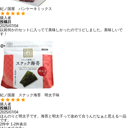
紀ノ国屋 パンケーキミックス
購入者
投稿日
2025/07/04
以前何かのセットに入ってて美味しかったのでリピしました。美味しいで
す！
紀ノ国屋 スナック海苔 明太子味
購入者
投稿日
2025/07/04
ほんのりと明太子です。海苔と明太子って改めて合うんだなぁと思える一品
です。
2
件中
1
-
2
件表示