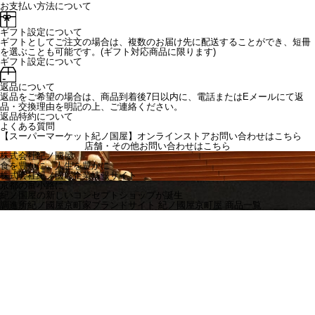
お支払い方法について
ギフト設定について
ギフトとしてご注文の場合は、複数のお届け先に配送することができ、短冊
を選ぶことも可能です。(ギフト対応商品に限ります)
ギフト設定について
返品について
返品をご希望の場合は、商品到着後7日以内に、電話またはEメールにて返
品・交換理由を明記の上、ご連絡ください。
返品特約について
よくある質問
【スーパーマーケット紀ノ国屋】オンラインストアお問い合わせはこちら
店舗・その他お問い合わせは
こちら
株式会社紀ノ國屋
食を豊かに、人生を豊かに
株式会社紀ノ國屋企業情報サイト
京都の富小路に
紀ノ国屋の新しいコンセプトショップが誕生
調進所紀ノ國屋京町家ブランドサイト
紀ノ國屋京町屋 商品一覧