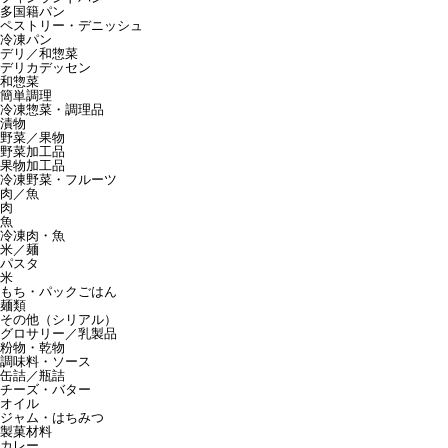
多国籍パン
ペストリー・デニッシュ
冷凍パン
デリ／和惣菜
デリカデッセン
和惣菜
簡単調理
冷凍惣菜・調理品
漬物
野菜／果物
野菜加工品
果物加工品
冷凍野菜・フルーツ
肉／魚
肉
魚
冷凍肉・魚
米／麺
パスタ
米
もち・パックごはん
麺類
その他（シリアル）
グロサリー／乳製品
粉物・乾物
調味料・ソース
缶詰／瓶詰
チーズ・バター
オイル
ジャム・はちみつ
製菓材料
カレー