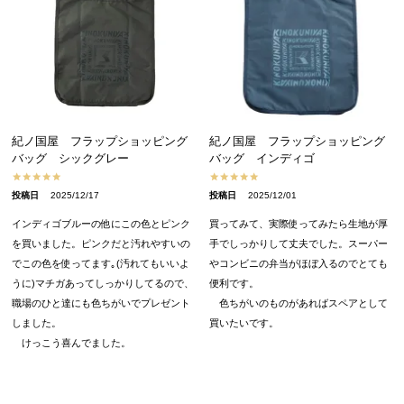
紀ノ国屋 フラップショッピング
紀ノ国屋 フラップショッピング
バッグ シックグレー
バッグ インディゴ
投稿日
2025/12/17
投稿日
2025/12/01
インディゴブルーの他にこの色とピンク
買ってみて、実際使ってみたら生地が厚
を買いました。ピンクだと汚れやすいの
手でしっかりして丈夫でした。スーパー
でこの色を使ってます｡(汚れてもいいよ
やコンビニの弁当がほぼ入るのでとても
うに)マチガあってしっかりしてるので、
便利です。

職場のひと達にも色ちがいでプレゼント
　色ちがいのものがあればスペアとして
しました。

買いたいです。
　けっこう喜んでました。