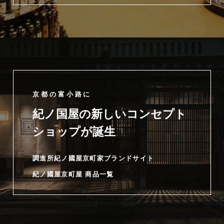
京都の富小路に
紀ノ国屋の新しいコンセプト
ショップが誕生
調進所紀ノ國屋京町家ブランドサイト
紀ノ國屋京町屋 商品一覧