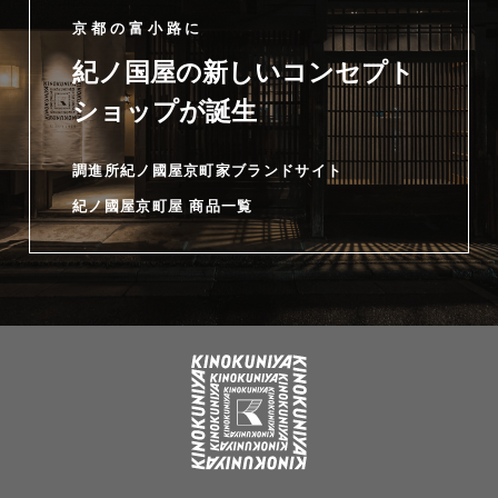
京都の富小路に
紀ノ国屋の新しいコンセプト
ショップが誕生
調進所紀ノ國屋京町家ブランドサイト
紀ノ國屋京町屋 商品一覧