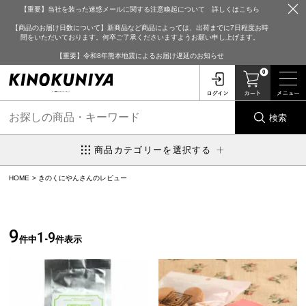
【重要】当社を装った迷惑メールに関する注意喚起について 詳しくはこちら
【商品のお届け日数について】新商品など商品によっては、出荷までに7日程度お時
間をいただいております。何卒ご了承くださいますようお願い申し上げます。
【重要】令和8年熊本地震によるお届け遅延のお知らせ
0
検索
商品カテゴリーを選択する
HOME
きのくにやんさんのレビュー
9
1
9
件中
-
件表示