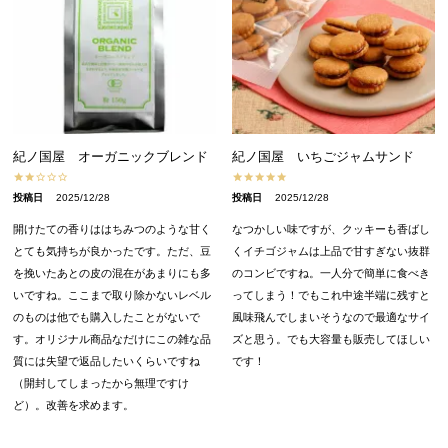
紀ノ国屋 オーガニックブレンド
紀ノ国屋 いちごジャムサンド
投稿日
2025/12/28
投稿日
2025/12/28
開けたての香りははちみつのような甘く
なつかしい味ですが、クッキーも香ばし
とても気持ちが良かったです。ただ、豆
くイチゴジャムは上品で甘すぎない抜群
を挽いたあとの皮の混在があまりにも多
のコンビですね。一人分で簡単に食べき
いですね。ここまで取り除かないレベル
ってしまう！でもこれ中途半端に残すと
のものは他でも購入したことがないで
風味飛んでしまいそうなので最適なサイ
す。オリジナル商品なだけにこの雑な品
ズと思う。でも大容量も販売してほしい
質には失望で返品したいくらいですね
です！
（開封してしまったから無理ですけ
ど）。改善を求めます。