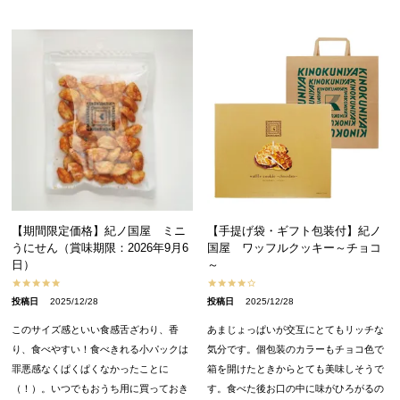
【期間限定価格】紀ノ国屋 ミニ
【手提げ袋・ギフト包装付】紀ノ
うにせん（賞味期限：2026年9月6
国屋 ワッフルクッキー～チョコ
日）
～
投稿日
2025/12/28
投稿日
2025/12/28
このサイズ感といい食感舌ざわり、香
あまじょっぱいが交互にとてもリッチな
り、食べやすい！食べきれる小パックは
気分です。個包装のカラーもチョコ色で
罪悪感なくぱくぱくなかったことに
箱を開けたときからとても美味しそうで
（！）。いつでもおうち用に買っておき
す。食べた後お口の中に味がひろがるの