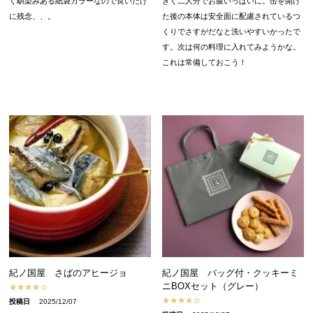
く馴染みある紙袋カラーなので良いだけ
きく二人分でお腹いっぱいに。缶を開け
に残念、、。
た後の本体は安全面に配慮されているつ
くりでさすがだなと洗いやすいかったで
す。次は何の料理に入れてみようかな。
これは常備しておこう！
紀ノ国屋 さばのアヒージョ
紀ノ国屋 バッグ付・クッキーミ
ニBOXセット（グレー）
投稿日
2025/12/07