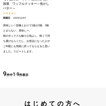
国屋 ワッフルクッキー～焦がし
バター～
投稿日
2025/12/07
美味しい！想像とおりで1枚が2枚、3枚
とまらない、美味しー。

紙のボックスも触り心地よし、軽くて持
ち運びもらくだし、お世話になった人や
ご年配にも気軽に持ってもらえると思い
ました。リピートします。
9
1
9
件中
-
件表示
はじめての方へ