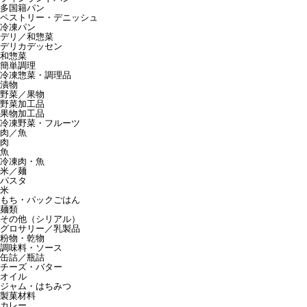
多国籍パン
ペストリー・デニッシュ
冷凍パン
デリ／和惣菜
デリカデッセン
和惣菜
簡単調理
冷凍惣菜・調理品
漬物
野菜／果物
野菜加工品
果物加工品
冷凍野菜・フルーツ
肉／魚
肉
魚
冷凍肉・魚
米／麺
パスタ
米
もち・パックごはん
麺類
その他（シリアル）
グロサリー／乳製品
粉物・乾物
調味料・ソース
缶詰／瓶詰
チーズ・バター
オイル
ジャム・はちみつ
製菓材料
カレー