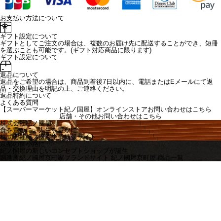
お支払い方法について
ギフト設定について
ギフトとしてご注文の場合は、複数のお届け先に配送することができ、短冊
を選ぶことも可能です。(ギフト対応商品に限ります)
ギフト設定について
返品について
返品をご希望の場合は、商品到着後7日以内に、電話またはEメールにて返
品・交換理由を明記の上、ご連絡ください。
返品特約について
よくある質問
【スーパーマーケット紀ノ国屋】オンラインストアお問い合わせはこちら
店舗・その他お問い合わせは
こちら
株式会社紀ノ國屋
食を豊かに、人生を豊かに
株式会社紀ノ國屋企業情報サイト
京都の富小路に
紀ノ国屋の新しいコンセプトショップが誕生
調進所紀ノ國屋京町家ブランドサイト
紀ノ國屋京町屋 商品一覧