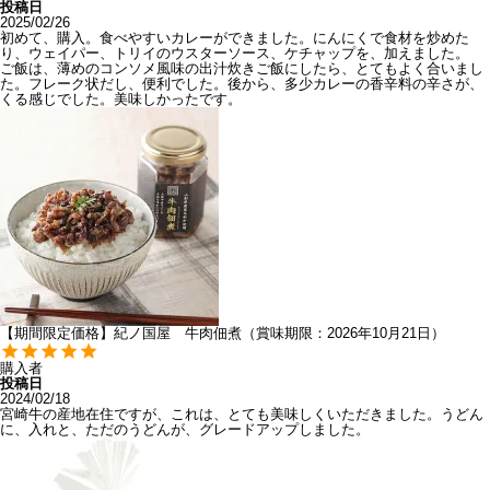
投稿日
2025/02/26
初めて、購入。食べやすいカレーができました。にんにくで食材を炒めた
り、ウェイパー、トリイのウスターソース、ケチャップを、加えました。

ご飯は、薄めのコンソメ風味の出汁炊きご飯にしたら、とてもよく合いまし
た。フレーク状だし、便利でした。後から、多少カレーの香辛料の辛さが、
くる感じでした。美味しかったです。
【期間限定価格】紀ノ国屋 牛肉佃煮（賞味期限：2026年10月21日）
購入者
投稿日
2024/02/18
宮崎牛の産地在住ですが、これは、とても美味しくいただきました。うどん
に、入れと、ただのうどんが、グレードアップしました。