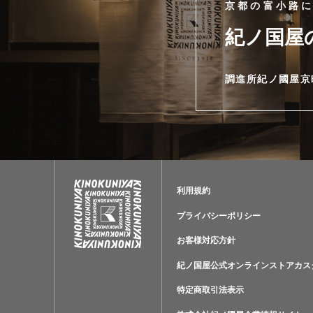
京都の富小路
紀ノ国屋
調進所紀ノ國屋京
利用規約
プライバシーポリシー
お客様対応方針
紀ノ国屋公式オンラインストアカス
特定商取引法表示