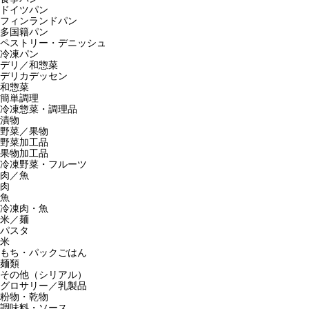
ドイツパン
フィンランドパン
多国籍パン
ペストリー・デニッシュ
冷凍パン
デリ／和惣菜
デリカデッセン
和惣菜
簡単調理
冷凍惣菜・調理品
漬物
野菜／果物
野菜加工品
果物加工品
冷凍野菜・フルーツ
肉／魚
肉
魚
冷凍肉・魚
米／麺
パスタ
米
もち・パックごはん
麺類
その他（シリアル）
グロサリー／乳製品
粉物・乾物
調味料・ソース