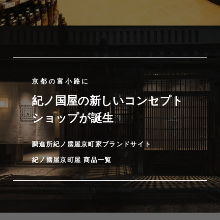
京都の富小路に
紀ノ国屋の新しいコンセプト
ショップが誕生
調進所紀ノ國屋京町家ブランドサイト
紀ノ國屋京町屋 商品一覧