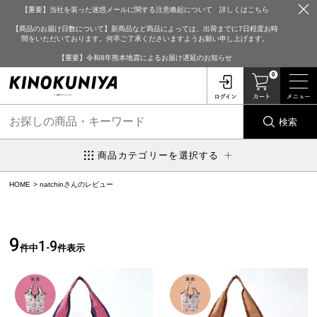
【重要】当社を装った迷惑メールに関する注意喚起について 詳しくはこちら
【商品のお届け日数について】新商品など商品によっては、出荷までに7日程度お時
間をいただいております。何卒ご了承くださいますようお願い申し上げます。
【重要】令和8年熊本地震によるお届け遅延のお知らせ
0
検索
商品カテゴリーを選択する
HOME
natchinさんのレビュー
9
1
9
件中
-
件表示