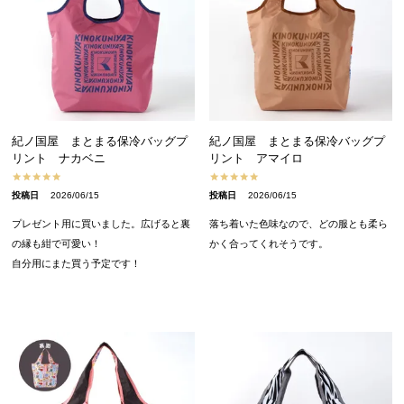
紀ノ国屋 まとまる保冷バッグプ
紀ノ国屋 まとまる保冷バッグプ
リント ナカベニ
リント アマイロ
投稿日
2026/06/15
投稿日
2026/06/15
プレゼント用に買いました。広げると裏
落ち着いた色味なので、どの服とも柔ら
の縁も紺で可愛い！

かく合ってくれそうです。
自分用にまた買う予定です！