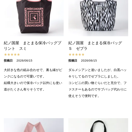
紀ノ国屋 まとまる保冷バッグプ
紀ノ国屋 まとまる保冷バッグ
リント スミ
Ｓ ゼブラ
投稿日
2026/06/15
投稿日
2026/06/15
大好きな色の組み合わせで、裏も縁がピ
ダルメシアンと迷いましたが、白黒ハッ
ンクになるので可愛いです。

キリしてるのでゼブラにしました。

結構大きいので保冷バック以外にも使い
コンビニの買い物ぐらいだと充分で、フ
道がたくさん有りそうです。
ァスナーもあるのでサブバッグ代わりに
使えそうで便利です。