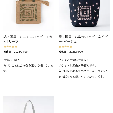
紀ノ国屋 ミニミニバッグ モカ
紀ノ国屋 お散歩バッグ ネイビ
×オリーブ
ー×ベージュ
投稿日
2026/04/20
投稿日
2026/04/20
色違いで購入！

ピンクと色違いで購入！

カバンごとに合う色を選んで付けていま
ポケットが沢山あり便利です。

す。
入り口を止めるマグネットか、ボタンが
あればもっと使いやすいかも、です。