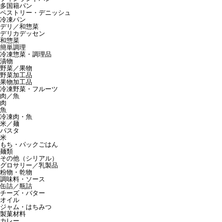
多国籍パン
ペストリー・デニッシュ
冷凍パン
デリ／和惣菜
デリカデッセン
和惣菜
簡単調理
冷凍惣菜・調理品
漬物
野菜／果物
野菜加工品
果物加工品
冷凍野菜・フルーツ
肉／魚
肉
魚
冷凍肉・魚
米／麺
パスタ
米
もち・パックごはん
麺類
その他（シリアル）
グロサリー／乳製品
粉物・乾物
調味料・ソース
缶詰／瓶詰
チーズ・バター
オイル
ジャム・はちみつ
製菓材料
カレー