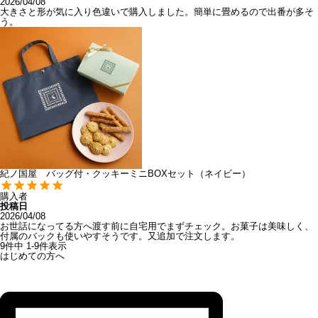
2026/04/08
大きさと形が気に入り色違いで購入しました。簡単に畳めるので出番が多そ
う。
紀ノ国屋 バッグ付・クッキーミニBOXセット（ネイビー）
購入者
投稿日
2026/04/08
お世話になってる方へ渡す前に自宅用でまずチェック。お菓子は美味しく、
付属のバックも使いやすそうです。又追加で注文します。
9
件中
1
-
9
件表示
はじめての方へ