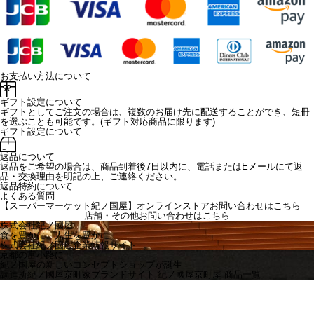
お支払い方法について
ギフト設定について
ギフトとしてご注文の場合は、複数のお届け先に配送することができ、短冊
を選ぶことも可能です。(ギフト対応商品に限ります)
ギフト設定について
返品について
返品をご希望の場合は、商品到着後7日以内に、電話またはEメールにて返
品・交換理由を明記の上、ご連絡ください。
返品特約について
よくある質問
【スーパーマーケット紀ノ国屋】オンラインストアお問い合わせはこちら
店舗・その他お問い合わせは
こちら
株式会社紀ノ國屋
食を豊かに、人生を豊かに
株式会社紀ノ國屋企業情報サイト
京都の富小路に
紀ノ国屋の新しいコンセプトショップが誕生
調進所紀ノ國屋京町家ブランドサイト
紀ノ國屋京町屋 商品一覧