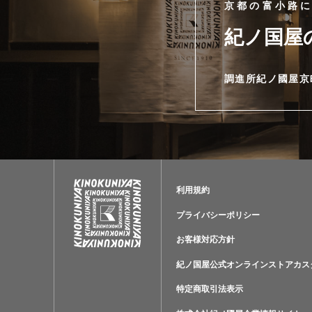
京都の富小路
紀ノ国屋
調進所紀ノ國屋京
利用規約
プライバシーポリシー
お客様対応方針
紀ノ国屋公式オンラインストアカス
特定商取引法表示