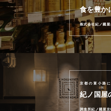
食を豊か
株式会社紀ノ國屋
京都の富小路
紀ノ国屋
調進所紀ノ國屋京