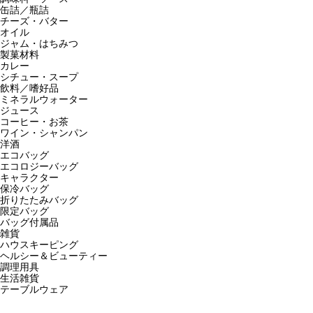
缶詰／瓶詰
チーズ・バター
オイル
ジャム・はちみつ
製菓材料
カレー
シチュー・スープ
飲料／嗜好品
ミネラルウォーター
ジュース
コーヒー・お茶
ワイン・シャンパン
洋酒
エコバッグ
エコロジーバッグ
キャラクター
保冷バッグ
折りたたみバッグ
限定バッグ
バッグ付属品
雑貨
ハウスキーピング
ヘルシー＆ビューティー
調理用具
生活雑貨
テーブルウェア