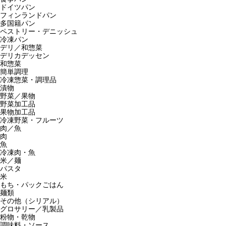
ドイツパン
フィンランドパン
多国籍パン
ペストリー・デニッシュ
冷凍パン
デリ／和惣菜
デリカデッセン
和惣菜
簡単調理
冷凍惣菜・調理品
漬物
野菜／果物
野菜加工品
果物加工品
冷凍野菜・フルーツ
肉／魚
肉
魚
冷凍肉・魚
米／麺
パスタ
米
もち・パックごはん
麺類
その他（シリアル）
グロサリー／乳製品
粉物・乾物
調味料・ソース