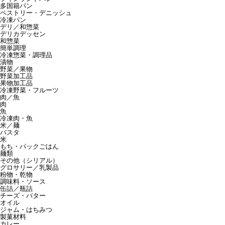
多国籍パン
ペストリー・デニッシュ
冷凍パン
デリ／和惣菜
デリカデッセン
和惣菜
簡単調理
冷凍惣菜・調理品
漬物
野菜／果物
野菜加工品
果物加工品
冷凍野菜・フルーツ
肉／魚
肉
魚
冷凍肉・魚
米／麺
パスタ
米
もち・パックごはん
麺類
その他（シリアル）
グロサリー／乳製品
粉物・乾物
調味料・ソース
缶詰／瓶詰
チーズ・バター
オイル
ジャム・はちみつ
製菓材料
カレー