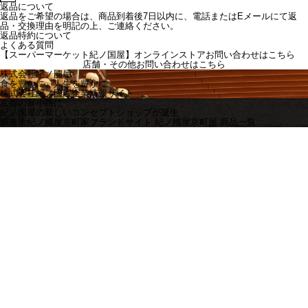
返品について
返品をご希望の場合は、商品到着後7日以内に、電話またはEメールにて返
品・交換理由を明記の上、ご連絡ください。
返品特約について
よくある質問
【スーパーマーケット紀ノ国屋】オンラインストアお問い合わせはこちら
店舗・その他お問い合わせは
こちら
株式会社紀ノ國屋
食を豊かに、人生を豊かに
株式会社紀ノ國屋企業情報サイト
京都の富小路に
紀ノ国屋の新しいコンセプトショップが誕生
調進所紀ノ國屋京町家ブランドサイト
紀ノ國屋京町屋 商品一覧