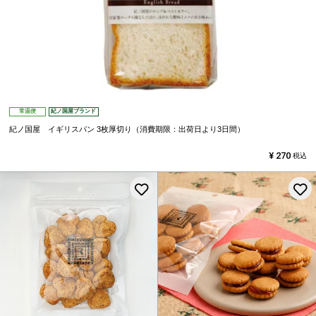
常温便
紀ノ国屋ブランド
紀ノ国屋 イギリスパン 3枚厚切り（消費期限：出荷日より3日間）
¥
270
税込
お気に入りに登録する