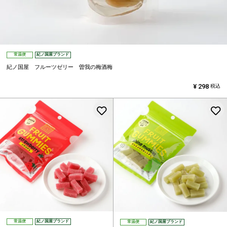
常温便
紀ノ国屋ブランド
紀ノ国屋 フルーツゼリー 曽我の梅酒梅
¥
298
税込
お気に入りに登録する
常温便
紀ノ国屋ブランド
常温便
紀ノ国屋ブランド