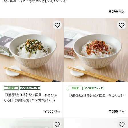
紀ノ国屋 冷めてもサクッとおいしいパン粉
¥
299
税込
お気に入りに登録する
常温便
紀ノ国屋ブランド
常温便
紀ノ国屋ブランド
【期間限定価格】紀ノ国屋 わさびふ
【期間限定価格】紀ノ国屋 梅ふりかけ
りかけ（賞味期限：2027年3月19日）
¥
300
¥
300
税込
税込
お気に入りに登録する