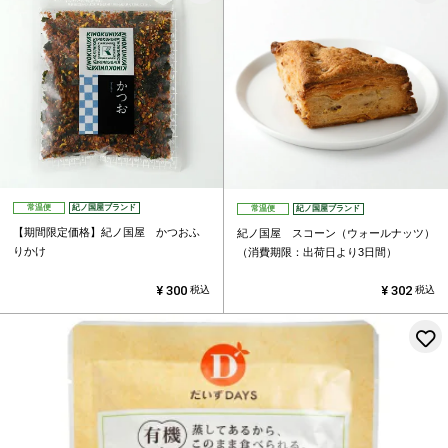
常温便
紀ノ国屋ブランド
常温便
紀ノ国屋ブランド
【期間限定価格】紀ノ国屋 かつおふ
紀ノ国屋 スコーン（ウォールナッツ）
りかけ
（消費期限：出荷日より3日間）
¥
300
¥
302
税込
税込