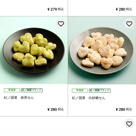
¥
279
¥
280
税込
税込
お気に入りに登録する
常温便
紀ノ国屋ブランド
常温便
紀ノ国屋ブランド
紀ノ国屋 抹茶せん
紀ノ国屋 白砂糖せん
¥
280
¥
280
税込
税込