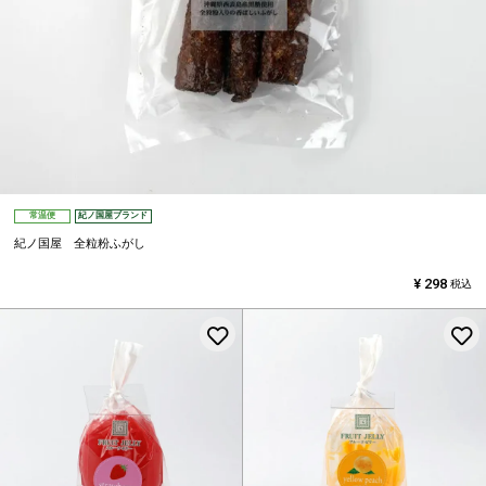
常温便
紀ノ国屋ブランド
紀ノ国屋 全粒粉ふがし
¥
298
税込
お気に入りに登録する