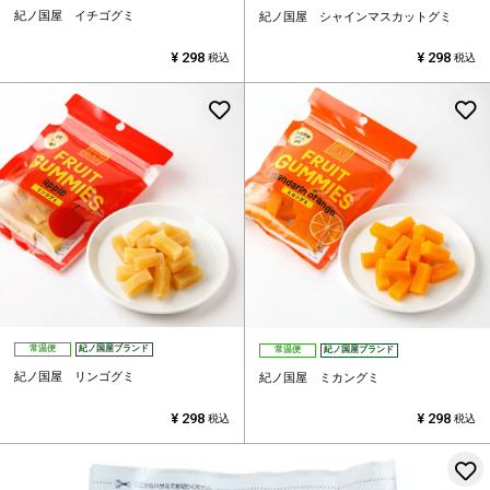
紀ノ国屋 イチゴグミ
紀ノ国屋 シャインマスカットグミ
¥
298
¥
298
税込
税込
お気に入りに登録する
常温便
紀ノ国屋ブランド
常温便
紀ノ国屋ブランド
紀ノ国屋 リンゴグミ
紀ノ国屋 ミカングミ
¥
298
¥
298
税込
税込