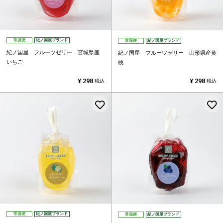
常温便
紀ノ国屋ブランド
常温便
紀ノ国屋ブランド
紀ノ国屋 フルーツゼリー 宮城県産
紀ノ国屋 フルーツゼリー 山形県産黄
いちご
桃
¥
298
¥
298
税込
税込
お気に入りに登録する
常温便
紀ノ国屋ブランド
常温便
紀ノ国屋ブランド