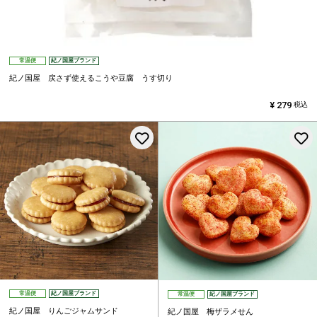
常温便
紀ノ国屋ブランド
紀ノ国屋 戻さず使えるこうや豆腐 うす切り
¥
279
税込
お気に入りに登録する
常温便
紀ノ国屋ブランド
常温便
紀ノ国屋ブランド
紀ノ国屋 りんごジャムサンド
紀ノ国屋 梅ザラメせん