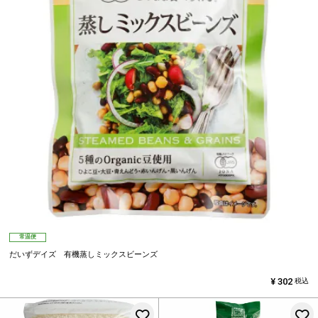
常温便
だいずデイズ 有機蒸しミックスビーンズ
¥
302
税込
お気に入りに登録する