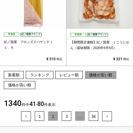
常温便
紀ノ国屋ブランド
常温便
紀ノ国屋ブランド
紀ノ国屋 ブロンズスパゲッティ
【期間限定価格】紀ノ国屋 ミニうにせ
１．９
ん（賞味期限：2026年9月6日）
¥
313
¥
321
税込
税込
新着順
ランキング
レビュー順
価格が安い順
価格が高い順
1340
41
80
件中
-
件表示
1
2
3
…
34