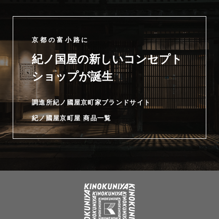
京都の富小路に
紀ノ国屋の新しいコンセプト
ショップが誕生
調進所紀ノ國屋京町家ブランドサイト
紀ノ國屋京町屋 商品一覧