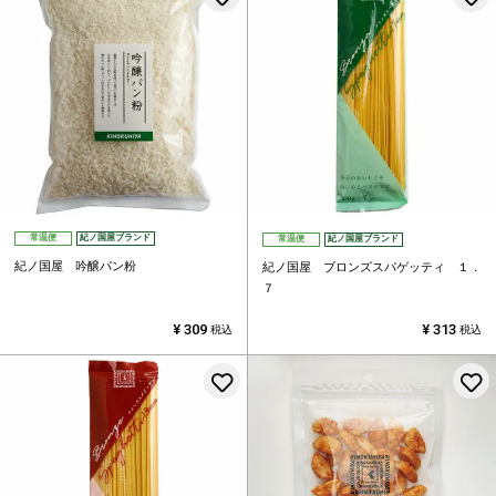
常温便
紀ノ国屋ブランド
常温便
紀ノ国屋ブランド
紀ノ国屋 吟醸パン粉
紀ノ国屋 ブロンズスパゲッティ １．
７
¥
309
¥
313
税込
税込
お気に入りに登録する