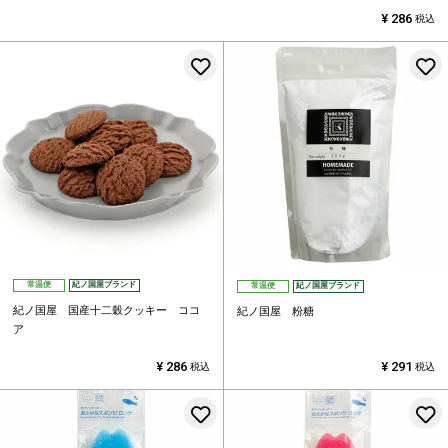
¥
286
税込
お気に入りに登録する
常温便
紀ノ国屋ブランド
常温便
紀ノ国屋ブランド
紀ノ国屋 国産十二穀クッキー ココ
紀ノ国屋 粉糖
ア
¥
286
¥
291
税込
税込
お気に入りに登録する