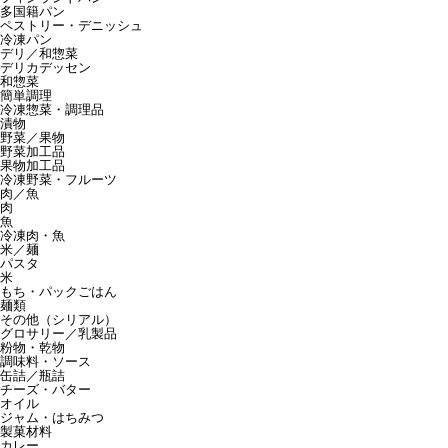
多国籍パン
ペストリー・デニッシュ
冷凍パン
デリ／和惣菜
デリカデッセン
和惣菜
簡単調理
冷凍惣菜・調理品
漬物
野菜／果物
野菜加工品
果物加工品
冷凍野菜・フルーツ
肉／魚
肉
魚
冷凍肉・魚
米／麺
パスタ
米
もち・パックごはん
麺類
その他（シリアル）
グロサリー／乳製品
粉物・乾物
調味料・ソース
缶詰／瓶詰
チーズ・バター
オイル
ジャム・はちみつ
製菓材料
カレー