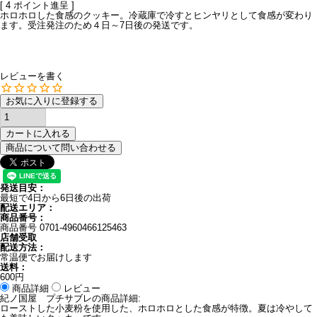
[
4
ポイント進呈 ]
ホロホロした食感のクッキー。冷蔵庫で冷すとヒンヤリとして食感が変わり
ます。受注発注のため４日～7日後の発送です。
レビューを書く
お気に入りに登録する
カートに入れる
商品について問い合わせる
発送目安：
最短で4日から6日後の出荷
配送エリア：
商品番号：
商品番号
0701-4960466125463
店舗受取
配送方法：
常温便でお届けします
送料：
600円
商品詳細
レビュー
紀ノ国屋 プチサブレの商品詳細:
ローストした小麦粉を使用した、ホロホロとした食感が特徴。夏は冷やして