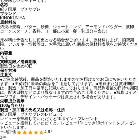
も美味しいクッキーです。
名称
紀ノ国屋 プチサブレ
ブランド
KINOKUNIYA
原材料名
焙焼小麦粉、バター、砂糖、ショートニング、アーモンドパウダー、液卵、
コーンスターチ、香料、（一部に小麦・卵・乳成分を含む）
原材料は予告なしに変更となる場合がございます。原材料および、消費期
限、アレルギー情報等は、お手元に届いた商品の原材料表示をご確認くださ
い。
内容量
70ｇ
賞味期限／消費期限
製造日を含め40日
保存方法
注意文
●ご注文確認後、商品を製造いたしますのでお届けまでお日にちをいただき
ます。●出荷時に最新の商品をご用意しております。●消費または賞味期限
は、製造・加工日を基準に記載いたしております。商品到着後の日持ち期限
は、配送日数などにより異なりますので予めご了承ください。●写真はイメ
ージです。デザイン・パッケージは変更される場合があります。
栄養成分表示
(100g当たり)
製造・加工書の氏名又は名称・住所
紀ノ国屋 プチサブレのレビュー:
レビューを投稿していただくと10ポイントプレゼント
レビューを投稿していただくと、レビュー1件につき10ポイントをプレゼン
トいたします。
4.67
3