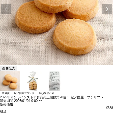
画像拡大
常温便
紀ノ国屋ブランド
店頭受取不可
2025年オンラインストア食品売上個数第20位！
紀ノ国屋 プチサブレ
販売期間
2026/01/04 0:00
〜
販売価格
¥
388
税込