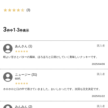
3
3
1
3
件中
-
件表示
購入者
あんさん
1
程よい甘さとバターの風味、ほろほろと口溶けしていく美味しいクッキーです。
2025/04/06
購入者
ニュージー
31
60代
ホロホロと口の中で溶けていきました。おいしかったです。次回も注文決定です。
2025/01/22
購入者
みんみん
2