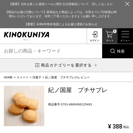
【重要】当社を装った迷惑メールに関する注意喚起について 詳しくはこちら
【商品のお届け日数について】新商品など商品によっては、出荷までに7日程度お時
間をいただいております。何卒ご了承くださいますようお願い申し上げます。
【重要】令和8年熊本地震によるお届け遅延のお知らせ
0
検索
商品カテゴリーを選択する
HOME
スイーツ
洋菓子
紀ノ国屋 プチサブレのレビュー
紀ノ国屋 プチサブレ
商品番号
0701-4960466125463
¥
388
税込