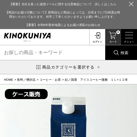
【重要】当社を装った迷惑メールに関する注意喚起について 詳しくはこちら
【商品のお届け日数について】新商品など商品によっては、出荷までに7日程度お時
間をいただいております。何卒ご了承くださいますようお願い申し上げます。
【重要】令和8年熊本地震によるお届け遅延のお知らせ
0
検索
商品カテゴリーを選択する
HOME
飲料／嗜好品
コーヒー・お茶
紀ノ国屋 アイスコーヒー微糖 １Ｌ×１２本