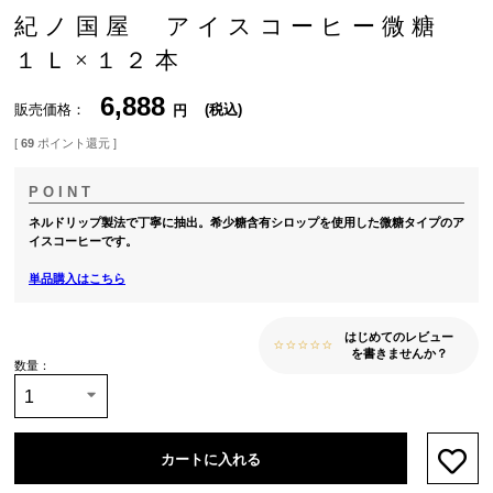
紀ノ国屋 アイスコーヒー微糖
１Ｌ×１２本
6,888
販売価格
税込
[
69
ポイント還元 ]
ネルドリップ製法で丁寧に抽出。希少糖含有シロップを使用した微糖タイプのア
イスコーヒーです。
単品購入はこちら
はじめてのレビュー
を書きませんか？
カートに入れる
お気