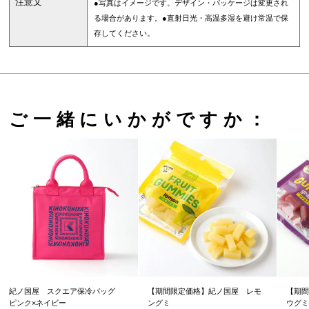
注意文
●写真はイメージです。デザイン・パッケージは変更され
る場合があります。●直射日光・高温多湿を避け常温で保
存してください。
ご一緒にいかがですか：
紀ノ国屋 スクエア保冷バッグ
【期間限定価格】紀ノ国屋 レモ
【期間
ピンク×ネイビー
ングミ
ウグミ