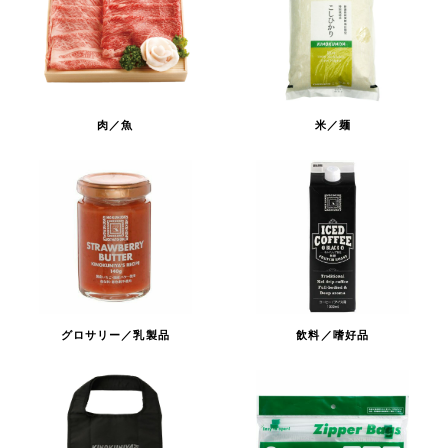
肉／魚
米／麺
グロサリー／乳製品
飲料／嗜好品