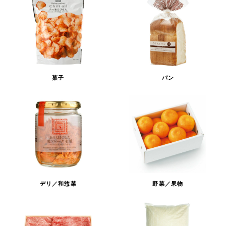
菓子
パン
デリ／和惣菜
野菜／果物