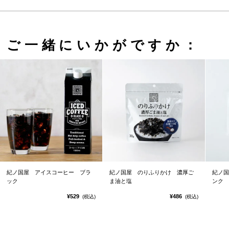
ご一緒にいかがですか：
紀ノ国屋 アイスコーヒー ブラ
紀ノ国屋 のりふりかけ 濃厚ご
紀ノ国
ック
ま油と塩
ンク
¥529
¥486
(税込)
(税込)