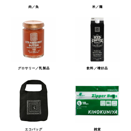
肉／魚
米／麺
グロサリー／乳製品
飲料／嗜好品
エコバッグ
雑貨