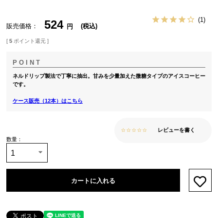
1
524
販売価格
税込
[
5
ポイント還元 ]
ネルドリップ製法で丁寧に抽出。甘みを少量加えた微糖タイプのアイスコーヒー
です。
ケース販売（12本）はこちら
レビューを書く
カートに入れる
お気