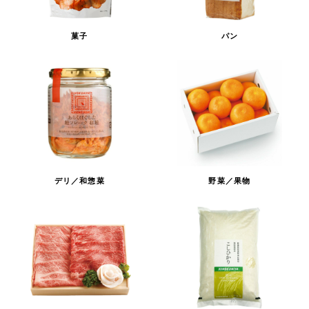
菓子
パン
デリ／和惣菜
野菜／果物