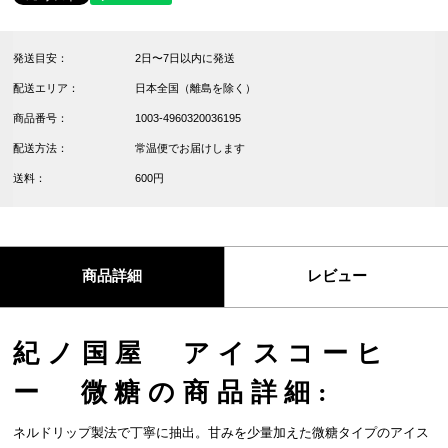
発送目安：
2日〜7日以内に発送
配送エリア：
日本全国（離島を除く）
商品番号：
1003-4960320036195
配送方法：
常温便でお届けします
送料：
600円
商品詳細
レビュー
紀ノ国屋 アイスコーヒ
ー 微糖の商品詳細:
ネルドリップ製法で丁寧に抽出。甘みを少量加えた微糖タイプのアイス