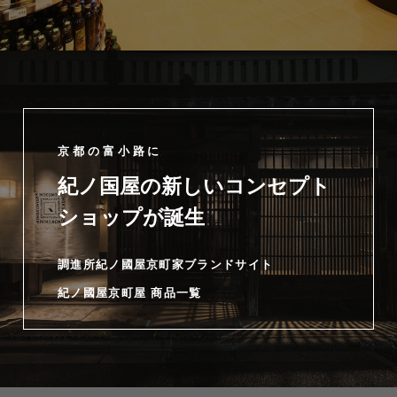
京都の富小路に
紀ノ国屋の新しいコンセプト
ショップが誕生
調進所紀ノ國屋京町家ブランドサイト
紀ノ國屋京町屋 商品一覧