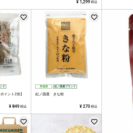
¥
1,299
税込
お気に入りに登録する
お気に入りに
ンド
常温便
紀ノ国屋ブランド
ポイント2倍】
紀ノ国屋 きな粉
¥
849
¥
270
税込
税込
お気に入りに登録する
お気に入りに