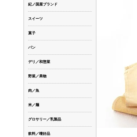
紀ノ国屋ブランド
スイーツ
菓子
パン
デリ／和惣菜
野菜／果物
肉／魚
米／麺
グロサリー／乳製品
飲料／嗜好品