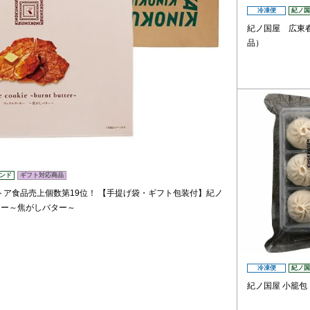
冷凍便
紀ノ国
紀ノ国屋 広東
品）
ンド
ギフト対応商品
トア食品売上個数第19位！
【手提げ袋・ギフト包装付】紀ノ
キー～焦がしバター～
冷凍便
紀ノ国
紀ノ国屋 小籠