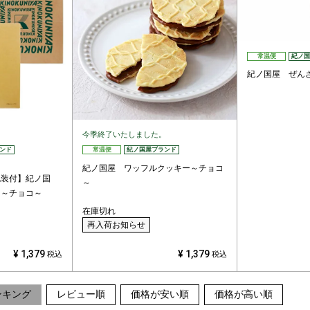
常温便
紀ノ国
紀ノ国屋 ぜん
今季終了いたしました。
ンド
常温便
紀ノ国屋ブランド
紀ノ国屋 ワッフルクッキー～チョコ
包装付】紀ノ国
～
ー～チョコ～
在庫切れ
再入荷お知らせ
¥
1,379
¥
1,379
税込
税込
ンキング
レビュー順
価格が安い順
価格が高い順