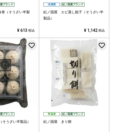
屋ブランド
冷凍便
紀ノ国屋ブランド
春巻（そうざい半製
紀ノ国屋 エビ蒸し餃子（そうざい半
製品）
¥
613
¥
1,142
税込
税込
お気に入りに登録する
お気に入
屋ブランド
常温便
紀ノ国屋ブランド
包（そうざい半製品）
紀ノ国屋 きり餅