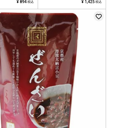
¥
894
¥
1,425
税込
税込
登録する
お気に入
登録する