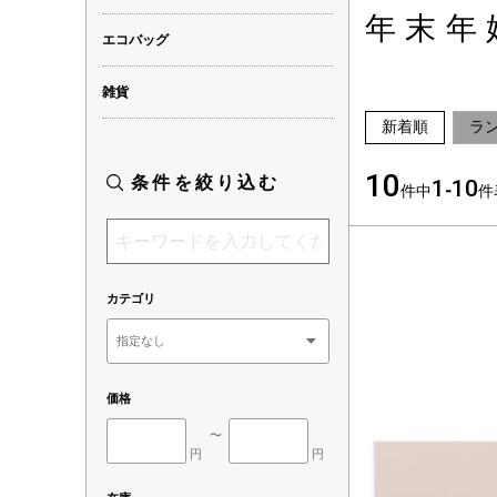
年末年
エコバッグ
雑貨
新着順
ラ
10
条件を絞り込む
1
10
件中
-
件
カテゴリ
価格
〜
円
円