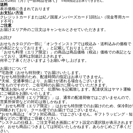
12月29日（月）(一部商品を除く)
※
時間指定はお承りできません。
送料
表示価格に含まれております
お支払い方法
クレジットカードまたは紀ノ国屋メンバーズカード1回払い
（現金専用カー
ド不可）
ご注意
お届けエリア外のご注文はキャンセルとさせていただきます。
お詫び
おせちカタログの一部に「オンラインストアでは税込み・送料込みの価格で
の表記となっております。」と記載しておりましたが、
「おせち料理（エリア限定）」の商品は商品価格（税込）価格での表記とな
っており、送料は別途計上されます。
何卒ご了承くださいますようお願い申し上げます。
お届けについて
*
宅急便（おせち特別便）でお届けいたします。
*
おせち特別便のため、配達時間の指定はお承りできません。
*
天候、交通事情により、お届けが遅れる場合もございます。
*
生ものですので、ご在宅時のお届けに限らせていただきます。
*
配送お知らせメールにて、伝票No.を記載致します。配達状況はヤマト運輸
にご確認をお願いいたします。
*
「おせち料理（エリア限定）」は、通常の配達荷物ではございませんので、
営業所保管などの対応は致しかねます。
*
「おせち料理（エリア限定）」はおせち特別便でのお届けのため、保冷剤が
同梱されており、クール便でのお届けではございません。
*
おせち商品は「ギフト対応商品」ではございません。ギフトラッピング・短
冊などのご要望はご容赦ください。
*
システムの仕様上、ご注文手続き画面にギフト設定の選択肢が表示されます
が、おせち商品につきましては対応いたしかねます。あらかじめご了承くだ
さい。