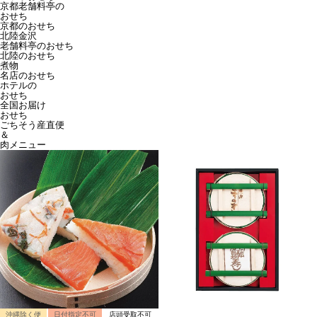
京都老舗料亭の
おせち
京都のおせち
北陸金沢
老舗料亭のおせち
北陸のおせち
煮物
名店のおせち
ホテルの
おせち
全国お届け
おせち
ごちそう産直便
＆
肉メニュー
沖縄除く便
日付指定不可
店頭受取不可