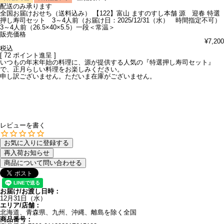
配送のみ承ります
全国お届けおせち（送料込み）
【122】富山 ますのすし本舗 源 迎春 特選
押し寿司セット 3～4人前（お届け日：2025/12/31（水） 時間指定不可）
3～4人前（26.5×40×5.5）一段＜常温＞
販売価格
¥
7,200
税込
[
72
ポイント進呈 ]
いつもの年末年始の料理に、源が提供する人気の『特選押し寿司セット』
で、正月らしい料理をお楽しみください。
申し訳ございません。ただいま在庫がございません。
レビューを書く
お気に入りに登録する
再入荷お知らせ
商品について問い合わせる
お届け/お渡し日時：
12月31日（水）
エリア/店舗：
北海道、青森県、九州、沖縄、離島を除く全国
商品番号：