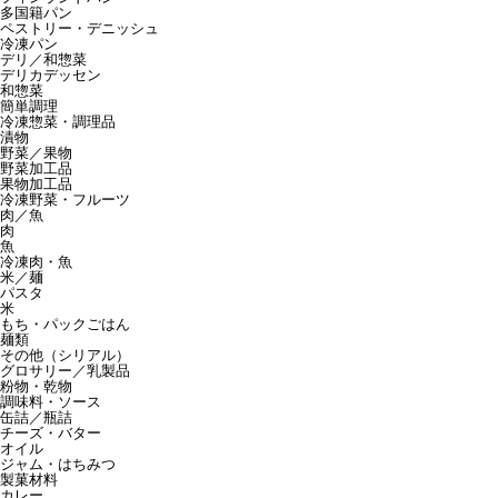
多国籍パン
ペストリー・デニッシュ
冷凍パン
デリ／和惣菜
デリカデッセン
和惣菜
簡単調理
冷凍惣菜・調理品
漬物
野菜／果物
野菜加工品
果物加工品
冷凍野菜・フルーツ
肉／魚
肉
魚
冷凍肉・魚
米／麺
パスタ
米
もち・パックごはん
麺類
その他（シリアル）
グロサリー／乳製品
粉物・乾物
調味料・ソース
缶詰／瓶詰
チーズ・バター
オイル
ジャム・はちみつ
製菓材料
カレー