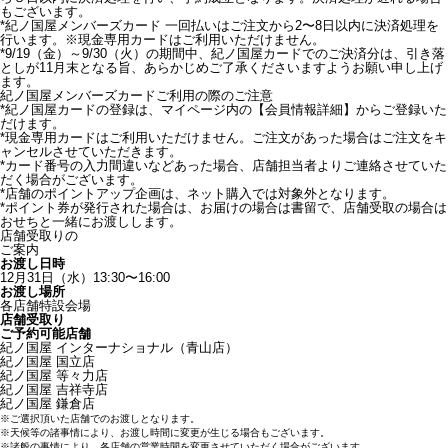
もございます。
*
紀ノ国屋メンバーズカード 一回払いはご注文から2〜8日以内に決済処理を
行います。
※現金専用カードはご利用いただけません。
*
9/19（金）～9/30（火）の期間中、紀ノ国屋カードでのご決済分は、引き落
としが11月末となる旨、あらかじめご了承くださいますようお願い申し上げ
ます。
紀ノ国屋メンバーズカードご利用の際のご注意
*
紀ノ国屋カードの登録は、マイページ内の
【会員情報詳細】
からご登録いた
だけます。
*
現金専用カードはご利用いただけません。ご注文があった場合はご注文をキ
ャンセルさせていただきます。
*
カード番号の入力間違いなどあった場合、店舗担当者よりご連絡させていた
だく場合がございます。
*
店舗のポイントアップ企画は、ネット購入では対象外となります。
*
ポイント券が発行された場合は、お届けの場合は書留で、店舗受取の場合は
おせちと一緒にお渡しします。
店舗受取りの
ご案内
お渡し日時
12月31日（水）13:30〜16:00
お渡し場所
各店舗特設会場
店舗受取り
ご予約可能店舗
紀ノ国屋 インターナショナル（青山店）
紀ノ国屋 国立店
紀ノ国屋 等々力店
紀ノ国屋 吉祥寺店
紀ノ国屋 鎌倉店
※
ご選択頂いた店舗でのお渡しとなります。
※
天候等の諸事情により、お渡し時間に変更が生じる場合もございます。
※
諸般の事情により、各店舗の営業時間を変更させていただく場合がございます。