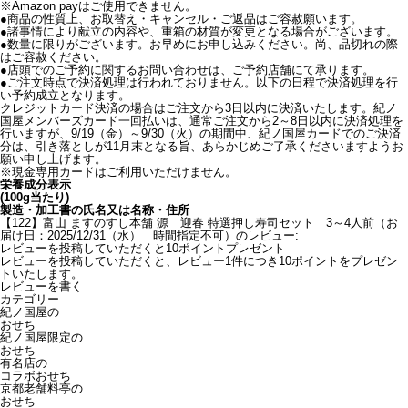
※Amazon payはご使用できません。
●商品の性質上、お取替え・キャンセル・ご返品はご容赦願います。
●諸事情により献立の内容や、重箱の材質が変更となる場合がございます。
●数量に限りがございます。お早めにお申し込みください。尚、品切れの際
はご容赦ください。
●店頭でのご予約に関するお問い合わせは、ご予約店舗にて承ります。
●ご注文時点で決済処理は行われておりません。以下の日程で決済処理を行
い予約成立となります。
クレジットカード決済の場合はご注文から3日以内に決済いたします。紀ノ
国屋メンバーズカード一回払いは、通常ご注文から2～8日以内に決済処理を
行いますが、9/19（金）～9/30（火）の期間中、紀ノ国屋カードでのご決済
分は、引き落としが11月末となる旨、あらかじめご了承くださいますようお
願い申し上げます。
※現金専用カードはご利用いただけません。
栄養成分表示
(100g当たり)
製造・加工書の氏名又は名称・住所
【122】富山 ますのすし本舗 源 迎春 特選押し寿司セット 3～4人前（お
届け日：2025/12/31（水） 時間指定不可）のレビュー:
レビューを投稿していただくと10ポイントプレゼント
レビューを投稿していただくと、レビュー1件につき10ポイントをプレゼン
トいたします。
レビューを書く
カテゴリー
紀ノ国屋の
おせち
紀ノ国屋限定の
おせち
有名店の
コラボおせち
京都老舗料亭の
おせち