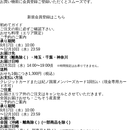
お買い物前に会員登録ご登録いただくとスムーズです。
新規会員登録はこちら
初めてガイド
ご注文の前に必ずご確認下さい。
おせち料理
（エリア限定）
ご予約のご案内
承り期間
9月17日（水）10:00
〜12月10日（水）23:59
お届け先
東京（離島除く）・埼玉・千葉・神奈川
お届け日時
12月31日（水）14:00〜19:00頃
※
時間指定はお承りできません。
送料
おせち1個につき1,300円（税込）
お支払い方法
クレジットカードまたは紀ノ国屋メンバーズカード1回払い
（現金専用カー
ド不可）
ご注意
お届けエリア外のご注文はキャンセルとさせていただきます。
全国お届けおせち・ごちそう産直便
ご予約のご案内
承り期間
9月17日（水）10:00
〜12月10日（水）23:59
お届け先
全国（沖縄・離島除く）(一部商品を除く)
お届け日時