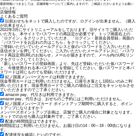
最新情報につきましては、店舗情報ページにてご案内しますので、ご確認くださいますようお願い
いたします。
店舗情報
よくあるご質問
以前おせちをネットで購入したのですが、ログインが出来ません。（購入
が出来ません）
2022年3月にサイトリニューアルをしております。旧サイトでご購入いただ
いた方も、本サイトでパスワードの再設定が必要です。トップ画面右上の
「ログイン」をクリックしていただき、「ログイン・新規会員登録」画面の
「パスワードをお忘れの方はこちら」をクリックしてください。
ご登録いただいていたメールアドレスと仮のパスワードをご入力いただき、
送信ボタンを押してください。ご入力いただいたメールアドレスに「パスワ
ード再設定用URLのお知らせ」メールが届きますので、メール内のURLリン
クをクリックしてください。
「新しいパスワードの登録画面」より、先ほど登録いただいた仮パスワード
と、今後使用される本パスワードを登録してください。仮パスワードと本パ
スワードは同じものでも登録いただけます。
紀ノ国屋メンバーズカードは利用できますか。
現金専用カードはご利用いただけません。
口座引き落とし1回払いのみご利
用いただけます。
現金専用カードでご購入の場合はご注文をキャンセルさせ
ていただきますのでご了承ください。
amazon pay、代引きは利用できますか。
amazon pay、代引きは、おせちのご予約にはご利用いただけません。
紀ノ国屋メンバーズカード ポイントアップ期間中に購入すると、ポイン
トアップになりますか？
メンバーズポイントアップ企画は、店舗でご購入の場合に対象となります。
ネットでのおせち購入は対象外です。ご了承ください。
配達の時間指定はできますか。
時間指定はご利用いただけません。お届け日の14：00～19：00頃になりま
す。
配達状況を確認したいのですが。