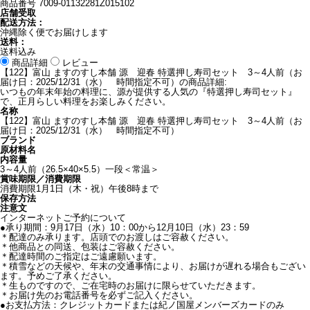
商品番号
7009-01132281Z015102
店舗受取
配送方法：
沖縄除く便でお届けします
送料：
送料込み
商品詳細
レビュー
【122】富山 ますのすし本舗 源 迎春 特選押し寿司セット 3～4人前（お
届け日：2025/12/31（水） 時間指定不可）の商品詳細:
いつもの年末年始の料理に、源が提供する人気の『特選押し寿司セット』
で、正月らしい料理をお楽しみください。
名称
【122】富山 ますのすし本舗 源 迎春 特選押し寿司セット 3～4人前（お
届け日：2025/12/31（水） 時間指定不可）
ブランド
原材料名
内容量
3～4人前（26.5×40×5.5）一段＜常温＞
賞味期限／消費期限
消費期限1月1日（木・祝）午後8時まで
保存方法
注意文
インターネットご予約について
●承り期間：9月17日（水）10：00から12月10日（水）23：59
＊配達のみ承ります。店頭でのお渡しはご容赦ください。
＊他商品との同送、包装はご容赦ください。
＊配達時間のご指定はご遠慮願います。
＊積雪などの天候や、年末の交通事情により、お届けが遅れる場合もござい
ます。予めご了承ください。
＊生ものですので、ご在宅時のお届けに限らせていただきます。
＊お届け先のお電話番号を必ずご記入ください。
●お支払方法：クレジットカードまたは紀ノ国屋メンバーズカードのみ