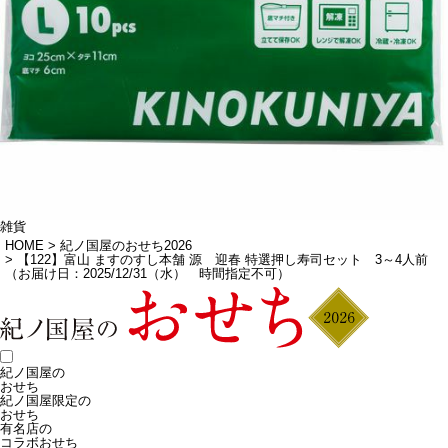
雑貨
HOME
紀ノ国屋のおせち2026
【122】富山 ますのすし本舗 源 迎春 特選押し寿司セット 3～4人前
（お届け日：2025/12/31（水） 時間指定不可）
紀ノ国屋の
おせち
紀ノ国屋限定の
おせち
有名店の
コラボおせち