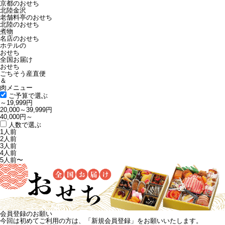
京都のおせち
北陸金沢
老舗料亭のおせち
北陸のおせち
煮物
名店のおせち
ホテルの
おせち
全国お届け
おせち
ごちそう産直便
＆
肉メニュー
ご予算で選ぶ
～19,999円
20,000～39,999円
40,000円～
人数で選ぶ
1人前
2人前
3人前
4人前
5人前〜
会員登録のお願い
今回は初めてご利用の方は、
「新規会員登録」
をお願いいたします。