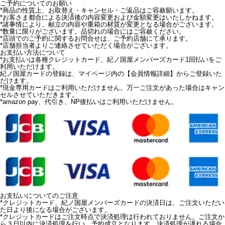
ご予約についてのお願い
*
商品の性質上、お取替え・キャンセル・ご返品はご容赦願います。
*
お客さま都合による決済後の内容変更および金額変更はいたしかねます。
*
諸事情により、献立の内容や重箱の材質が変更となる場合がございます。
*
数量に限りがございます。品切れの場合にはご容赦ください。
*
店頭でのご予約に関するお問合せは、ご予約店舗にて承ります。
*
店舗担当者よりご連絡させていただく場合がございます。
お支払い方法について
*
お支払いは各種クレジットカード、紀ノ国屋メンバーズカード1回払いをご
利用いただけます。
紀ノ国屋カードの登録は、マイページ内の
【会員情報詳細】
からご登録いた
だけます。
*
現金専用カードはご利用いただけません。万一ご注文があった場合はキャン
セルさせていただきます。
*
amazon pay、代引き、NP後払いはご利用いただけません。
お支払いについてのご注意
*
クレジットカード、紀ノ国屋メンバーズカードの決済日は、ご注文いただい
た日より後になる場合がございます。
*
クレジットカードはご注文時点で決済処理は行われておりません。ご注文か
ら３日以内に決済処理を行い、予約成立となります。決済処理が遅れる場合