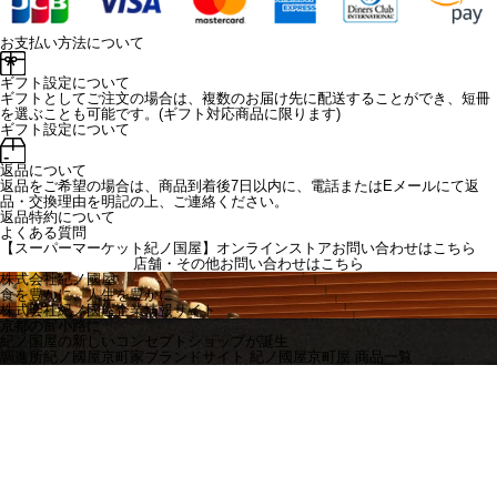
お支払い方法について
ギフト設定について
ギフトとしてご注文の場合は、複数のお届け先に配送することができ、短冊
を選ぶことも可能です。(ギフト対応商品に限ります)
ギフト設定について
返品について
返品をご希望の場合は、商品到着後7日以内に、電話またはEメールにて返
品・交換理由を明記の上、ご連絡ください。
返品特約について
よくある質問
【スーパーマーケット紀ノ国屋】オンラインストアお問い合わせはこちら
店舗・その他お問い合わせは
こちら
株式会社紀ノ國屋
食を豊かに、人生を豊かに
株式会社紀ノ國屋企業情報サイト
京都の富小路に
紀ノ国屋の新しいコンセプトショップが誕生
調進所紀ノ國屋京町家ブランドサイト
紀ノ國屋京町屋 商品一覧