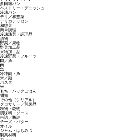
多国籍パン
ペストリー・デニッシュ
冷凍パン
デリ／和惣菜
デリカデッセン
和惣菜
簡単調理
冷凍惣菜・調理品
漬物
野菜／果物
野菜加工品
果物加工品
冷凍野菜・フルーツ
肉／魚
肉
魚
冷凍肉・魚
米／麺
パスタ
米
もち・パックごはん
麺類
その他（シリアル）
グロサリー／乳製品
粉物・乾物
調味料・ソース
缶詰／瓶詰
チーズ・バター
オイル
ジャム・はちみつ
製菓材料
カレー