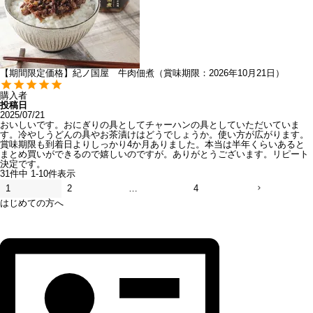
【期間限定価格】紀ノ国屋 牛肉佃煮（賞味期限：2026年10月21日）
購入者
投稿日
2025/07/21
おいしいです。おにぎりの具としてチャーハンの具としていただいていま
す。冷やしうどんの具やお茶漬けはどうでしょうか。使い方が広がります。
賞味期限も到着日よりしっかり4か月ありました。本当は半年くらいあると
まとめ買いができるので嬉しいのですが。ありがとうございます。リピート
決定です。
31
件中
1
-
10
件表示
1
2
…
4
はじめての方へ