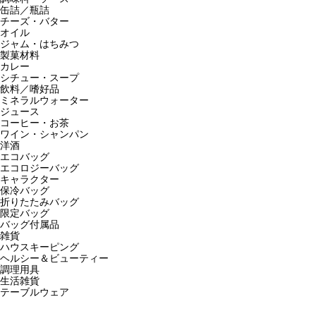
缶詰／瓶詰
チーズ・バター
オイル
ジャム・はちみつ
製菓材料
カレー
シチュー・スープ
飲料／嗜好品
ミネラルウォーター
ジュース
コーヒー・お茶
ワイン・シャンパン
洋酒
エコバッグ
エコロジーバッグ
キャラクター
保冷バッグ
折りたたみバッグ
限定バッグ
バッグ付属品
雑貨
ハウスキーピング
ヘルシー＆ビューティー
調理用具
生活雑貨
テーブルウェア