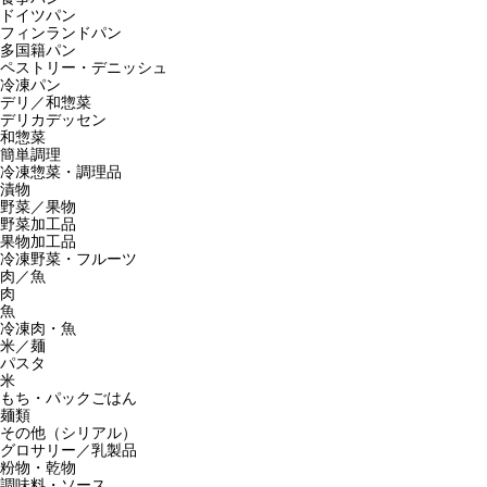
ドイツパン
フィンランドパン
多国籍パン
ペストリー・デニッシュ
冷凍パン
デリ／和惣菜
デリカデッセン
和惣菜
簡単調理
冷凍惣菜・調理品
漬物
野菜／果物
野菜加工品
果物加工品
冷凍野菜・フルーツ
肉／魚
肉
魚
冷凍肉・魚
米／麺
パスタ
米
もち・パックごはん
麺類
その他（シリアル）
グロサリー／乳製品
粉物・乾物
調味料・ソース